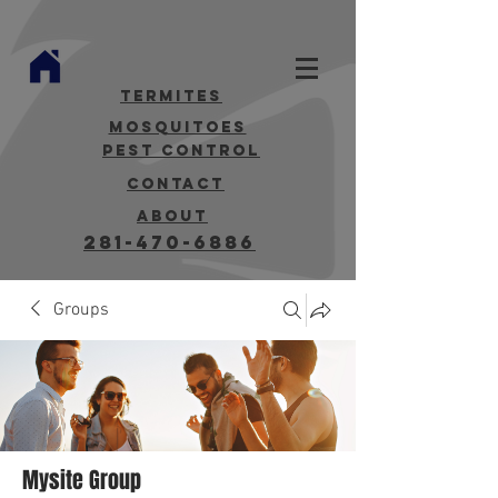
termites
mosquitoes
Pest Control
contact
about
281-470-6886
Groups
Mysite Group