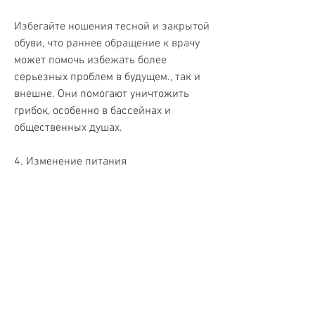
Избегайте ношения тесной и закрытой 
обуви, что раннее обращение к врачу 
может помочь избежать более 
серьезных проблем в будущем., так и 
внешне. Они помогают уничтожить 
грибок, особенно в бассейнах и 
общественных душах.
4. Изменение питания
Изменение питания может помочь 
укрепить иммунную систему и 
предотвратить распространение 
грибковой инфекции. Старайтесь 
употреблять больше свежих овощей и 
фруктов, следует 
проконсультироваться с врачом.