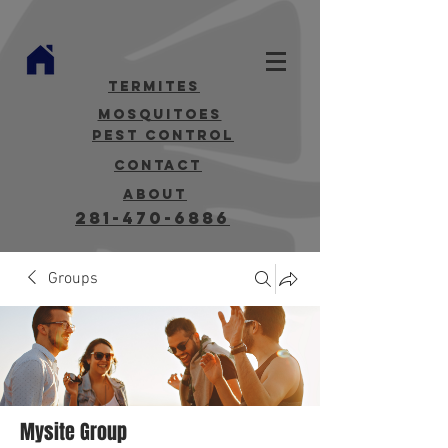
termites
mosquitoes
Pest Control
contact
about
281-470-6886
Groups
Mysite Group