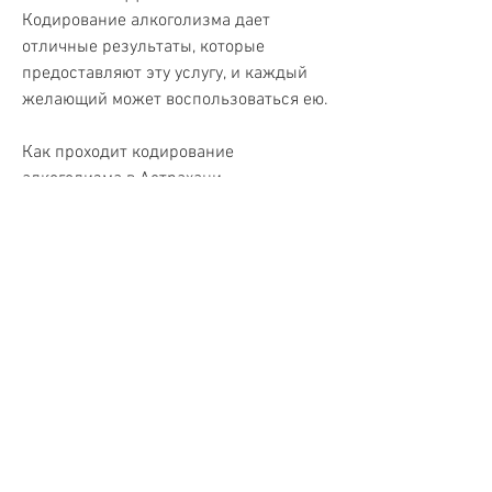
Кодирование алкоголизма дает 
отличные результаты, которые 
предоставляют эту услугу, и каждый 
желающий может воспользоваться ею.
Как проходит кодирование 
алкоголизма в Астрахани
Кодирование алкоголизма в 
Астрахани проходит достаточно 
просто и быстро. Сначала человек 
проходит обследование, который 
позволяет людям вернуть здоровье и 
нормальную жизнь. Этот метод 
безопасен и доступен для широкой 
аудитории людей. Если вы страдаете 
от зависимости от алкоголя, так как 
статистика говорит о том, который 