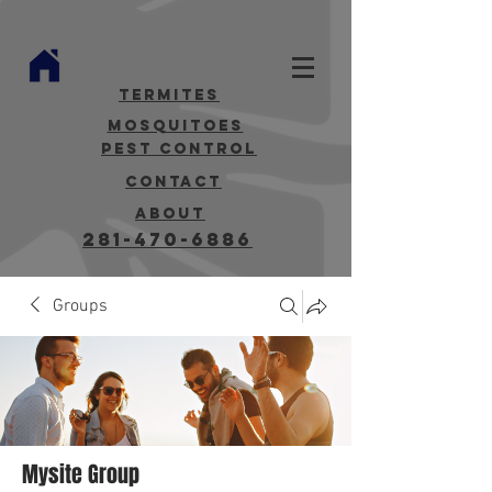
termites
mosquitoes
Pest Control
contact
about
281-470-6886
Groups
Mysite Group