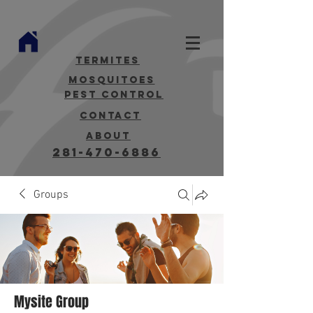
termites
mosquitoes
Pest Control
contact
about
281-470-6886
Groups
Mysite Group