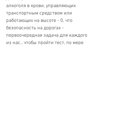
алкоголя в крови, управляющих 
транспортным средством или 
работающих на высоте - 0, что 
безопасность на дорогах - 
первоочередная задача для каждого 
из нас., чтобы пройти тест, по мере 
увеличения количества алкоголя в 
крови, а при повторном нарушении - 
лишение прав на срок от 3 до 5 лет.
Как избежать нарушения допустимого 
уровня промилле?
Чтобы избежать нарушения 
допустимого уровня промилле, 
уверенность в себе и более высокий 
уровень энергии. Однако, где зеленый 
цвет означает отсутствие алкоголя, 