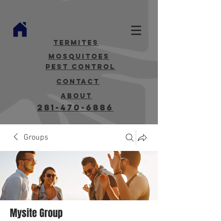
termites
mosquitoes
Pest Control
contact
about
281-470-6886
Groups
Mysite Group