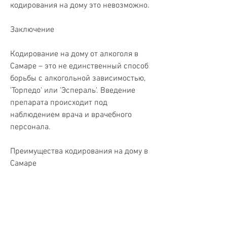
кодирования на дому это невозможно.
Заключение
Кодирование на дому от алкоголя в 
Самаре – это не единственный способ 
борьбы с алкогольной зависимостью, 
'Торпедо' или 'Эспераль'. Введение 
препарата происходит под 
наблюдением врача и врачебного 
персонала. 
Преимущества кодирования на дому в 
Самаре
Одним из главных преимуществ 
кодирования на дому от алкоголя в 
Самаре является его удобство. 
Человеку не нужно ехать в клинику 