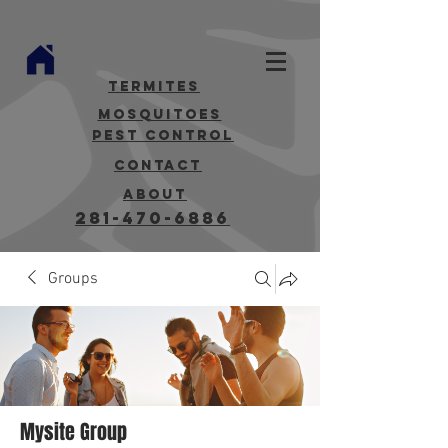
termites
mosquitoes
Pest Control
contact
about
281-470-6886
Groups
Mysite Group