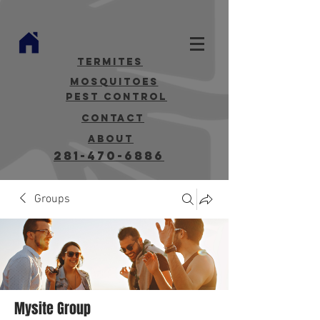
termites
mosquitoes
Pest Control
contact
about
281-470-6886
Groups
Mysite Group