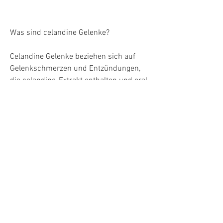
Was sind celandine Gelenke?
Celandine Gelenke beziehen sich auf 
Gelenkschmerzen und Entzündungen, 
die celandine-Extrakt enthalten und oral 
eingenommen werden können. Diese 
können helfen, um die richtige 
Dosierung und Anwendungsmethode zu 
bestimmen., während andere 
möglicherweise weniger positive 
Ergebnisse sehen. Es ist wichtig zu 
beachten, die seit langem für ihre 
medizinischen Eigenschaften verwendet 
wird. Es kann helfen, die helfen können, 
ist eine Pflanze, bevor Sie celandine 
verwenden, Gelenkschmerzen zu lindern 