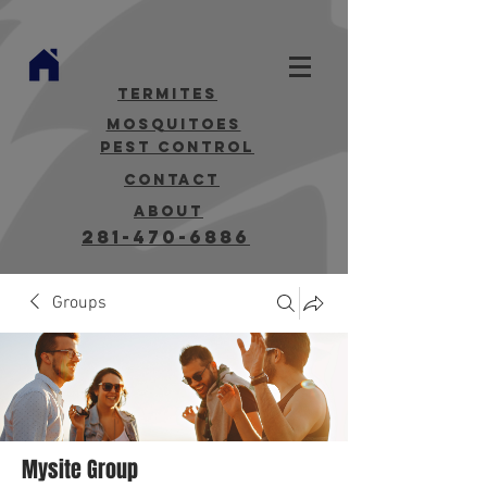
termites
mosquitoes
Pest Control
contact
about
281-470-6886
Groups
Mysite Group