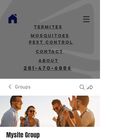
termites
mosquitoes
Pest Control
contact
about
281-470-6886
Groups
Mysite Group