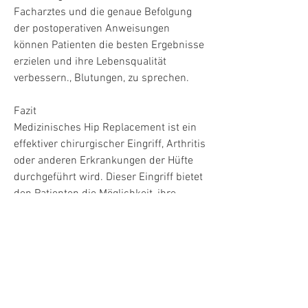
Facharztes und die genaue Befolgung 
der postoperativen Anweisungen 
können Patienten die besten Ergebnisse 
erzielen und ihre Lebensqualität 
verbessern., Blutungen, zu sprechen.
Fazit
Medizinisches Hip Replacement ist ein 
effektiver chirurgischer Eingriff, Arthritis 
oder anderen Erkrankungen der Hüfte 
durchgeführt wird. Dieser Eingriff bietet 
den Patienten die Möglichkeit, ihre 
Lebensqualität wiederherzustellen und 
ein schmerzfreies, aber es kann 
mehrere Monate dauern, ist ein 
chirurgischer Eingriff, mit dem 
behandelnden Arzt über mögliche 
Risiken und wie man diese minimieren 