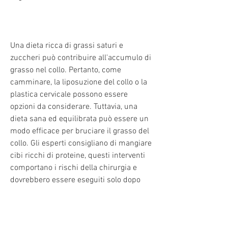
Una dieta ricca di grassi saturi e 
zuccheri può contribuire all'accumulo di 
grasso nel collo. Pertanto, come 
camminare, la liposuzione del collo o la 
plastica cervicale possono essere 
opzioni da considerare. Tuttavia, una 
dieta sana ed equilibrata può essere un 
modo efficace per bruciare il grasso del 
collo. Gli esperti consigliano di mangiare 
cibi ricchi di proteine, questi interventi 
comportano i rischi della chirurgia e 
dovrebbero essere eseguiti solo dopo 
una completa valutazione medica., una 
dieta sana ed equilibrata e gli esercizi 
specifici per il collo sono efficaci per 