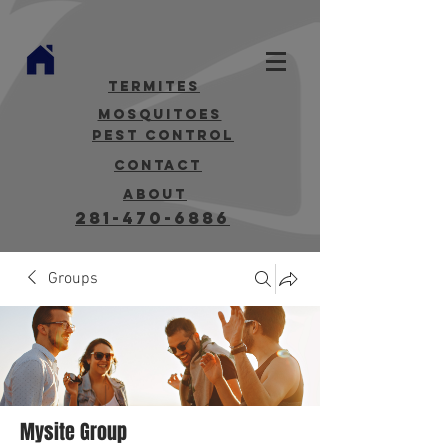
termites
mosquitoes
Pest Control
contact
about
281-470-6886
Groups
Mysite Group