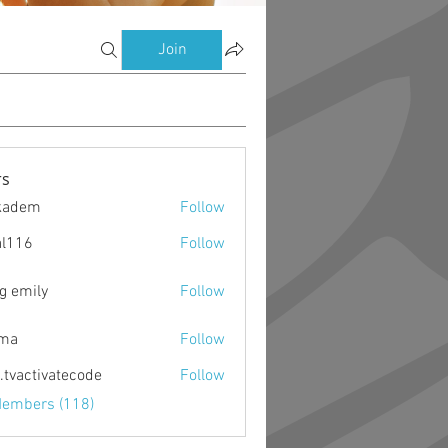
Join
s
kadem
Follow
m
al116
Follow
g emily
Follow
ima
Follow
o.tvactivatecode
Follow
ctivatecode
Members (118)