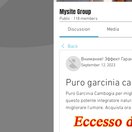
Mysite Group
Public
·
118 members
Discussion
Media
Back
Внимание! Эффект Гара
September 12, 2023
Puro garcinia c
Puro Garcinia Cambogia per miglio
questo potente integratore natural
migliorare l'umore. Acquista ora e