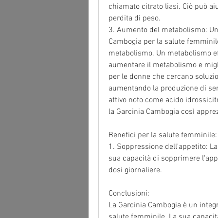
chiamato citrato liasi. Ciò può ai
perdita di peso.
3. Aumento del metabolismo: Uno 
Cambogia per la salute femminile 
metabolismo. Un metabolismo effi
aumentare il metabolismo e migli
per le donne che cercano soluzioni
aumentando la produzione di sero
attivo noto come acido idrossicit
la Garcinia Cambogia così apprezz
Benefici per la salute femminile:
1. Soppressione dell'appetito: La
sua capacità di sopprimere l'appe
dosi giornaliere.
Conclusioni:
La Garcinia Cambogia è un integra
salute femminile. La sua capacità