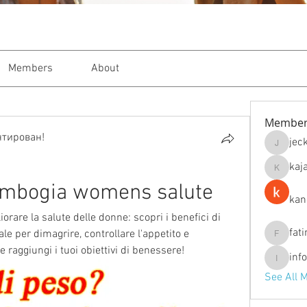
Members
About
Member
нтирован!
jec
jeckade
kaj
kajal116
ambogia womens salute
kan
rare la salute delle donne: scopri i benefici di 
fat
e per dimagrire, controllare l'appetito e 
fatima
 raggiungi i tuoi obiettivi di benessere!
inf
info.tva
See All 