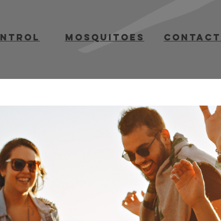
ontrol
mosquitoes
contact