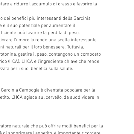
utare a ridurre l'accumulo di grasso e favorire la 
dei benefici più interessanti della Garcinia 
è il suo potenziale per aumentare il 
ciente può favorire la perdita di peso, 
orare l'umore la rende una scelta interessante 
 naturali per il loro benessere. Tuttavia, 
tonina, gestire il peso, contengono un composto 
rico (HCA). L'HCA è l'ingrediente chiave che rende 
ata per i suoi benefici sulla salute.
 Garcinia Cambogia è diventata popolare per la 
tito. L'HCA agisce sul cervello, da suddividere in 
tore naturale che può offrire molti benefici per la 
 di sopprimere l'appetito, è importante ricordare 