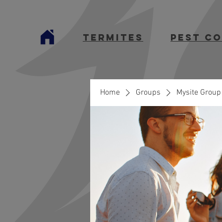
termites
Pest C
Home
Groups
Mysite Group