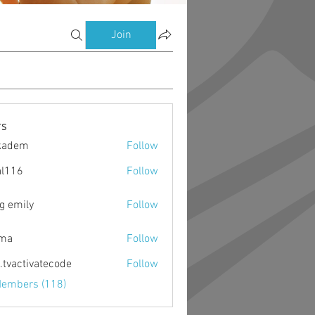
Join
s
kadem
Follow
m
al116
Follow
g emily
Follow
ima
Follow
o.tvactivatecode
Follow
ctivatecode
Members (118)