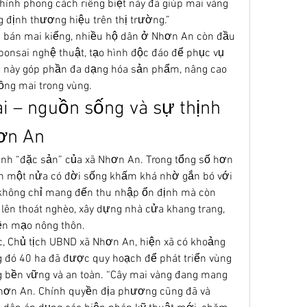
ính phong cách riêng biệt này đã giúp mai vàng 
định thương hiệu trên thị trường.”
c bán mai kiểng, nhiều hộ dân ở Nhơn An còn đầu 
bonsai nghệ thuật, tạo hình độc đáo để phục vụ 
 này góp phần đa dạng hóa sản phẩm, nâng cao 
rồng mai trong vùng.
 – nguồn sống và sự thịnh 
ơn An
hành “đặc sản” của xã Nhơn An. Trong tổng số hơn 
n một nửa có đời sống khấm khá nhờ gắn bó với 
không chỉ mang đến thu nhập ổn định mà còn 
lên thoát nghèo, xây dựng nhà cửa khang trang, 
ện mạo nông thôn.
 Chủ tịch UBND xã Nhơn An, hiện xã có khoảng 
g đó 40 ha đã được quy hoạch để phát triển vùng 
 bền vững và an toàn. “Cây mai vàng đang mang 
hơn An. Chính quyền địa phương cũng đã và 