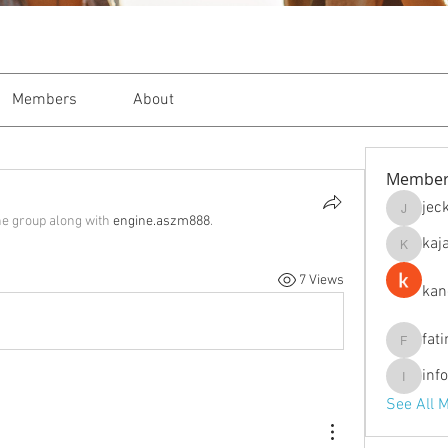
Members
About
Member
jec
jeckade
he group along with
engine.aszm888
.
kaj
kajal116
7 Views
kan
fat
fatima
inf
info.tva
See All 