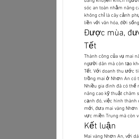
đang khuyến khích người
sóc an toàn nhằm nâng cao
không chỉ là cây cảnh ph
liền với văn hóa, đời sốn
Được mùa, được
Tết
Thành công của vụ mai nă
người dân mà còn tạo khô
Tết. Với doanh thu ước tí
trồng mai ở Nhơn An có t
Nhiều gia đình đã có thể
nâng cao kỹ thuật chăm s
cạnh đó, việc hình thành
mới, đưa mai vàng Nhơn 
vực miền Trung mà còn vư
Kết luận
Mai vàng Nhơn An, với dán