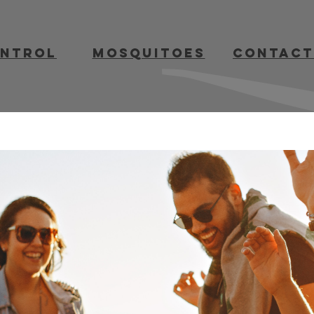
ontrol
mosquitoes
contact