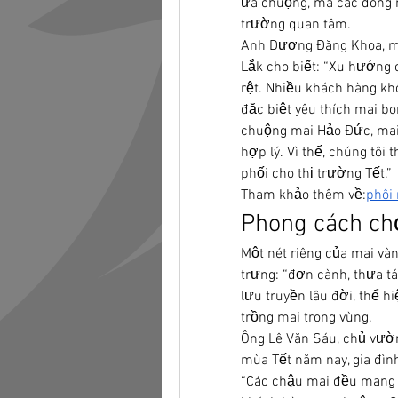
ưa chuộng, mà các dòng m
trường quan tâm.
Anh Dương Đăng Khoa, một
Lắk cho biết: “Xu hướng 
rệt. Nhiều khách hàng kh
đặc biệt yêu thích mai bo
chuộng mai Hảo Đức, mai 
hợp lý. Vì thế, chúng tô
phối cho thị trường Tết.”
Tham khảo thêm về:
phôi
Phong cách ch
Một nét riêng của mai và
trưng: “đơn cành, thưa tá
lưu truyền lâu đời, thể h
trồng mai trong vùng.
Ông Lê Văn Sáu, chủ vườn 
mùa Tết năm nay, gia đìn
“Các chậu mai đều mang 