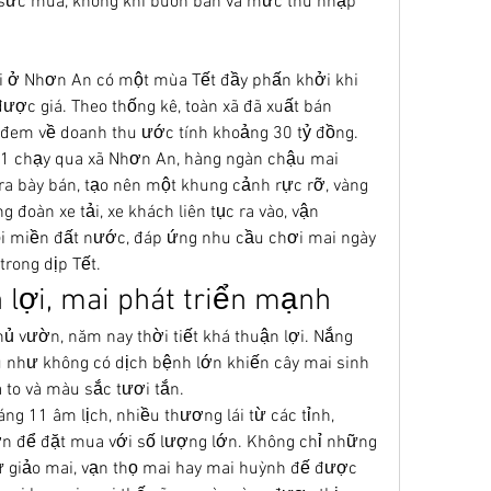
 sức mua, không khí buôn bán và mức thu nhập 
i ở Nhơn An có một mùa Tết đầy phấn khởi khi 
ợc giá. Theo thống kê, toàn xã đã xuất bán 
 đem về doanh thu ước tính khoảng 30 tỷ đồng.
31 chạy qua xã Nhơn An, hàng ngàn chậu mai 
 bày bán, tạo nên một khung cảnh rực rỡ, vàng 
đoàn xe tải, xe khách liên tục ra vào, vận 
 miền đất nước, đáp ứng nhu cầu chơi mai ngày 
rong dịp Tết.
n lợi, mai phát triển mạnh
ủ vườn, năm nay thời tiết khá thuận lợi. Nắng 
u như không có dịch bệnh lớn khiến cây mai sinh 
a to và màu sắc tươi tắn.
ng 11 âm lịch, nhiều thương lái từ các tỉnh, 
n để đặt mua với số lượng lớn. Không chỉ những 
ư giảo mai, vạn thọ mai hay mai huỳnh đế được 