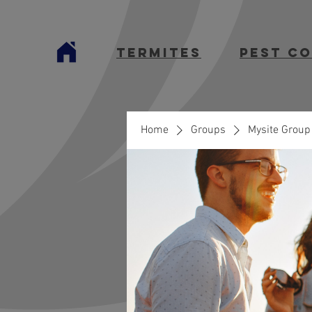
termites
Pest C
Home
Groups
Mysite Group