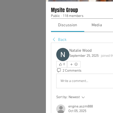
Mysite Group
Public
·
118 members
Discussion
Media
Back
Natalie Wood
September 25, 2025
·
joined t
0
2 Comments
Write a comment...
Sort by:
Newest
engine.aszm888
Oct 05, 2025