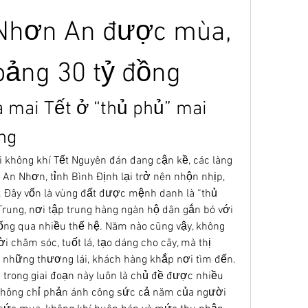
Nhơn An được mùa, 
oảng 30 tỷ đồng
mai Tết ở “thủ phủ” mai 
ng
 không khí Tết Nguyên đán đang cận kề, các làng 
ã An Nhơn, tỉnh Bình Định lại trở nên nhộn nhịp, 
. Đây vốn là vùng đất được mệnh danh là “thủ 
rung, nơi tập trung hàng ngàn hộ dân gắn bó với 
ống qua nhiều thế hệ. Năm nào cũng vậy, không 
i chăm sóc, tuốt lá, tạo dáng cho cây, mà thị 
 những thương lái, khách hàng khắp nơi tìm đến. 
g
 trong giai đoạn này luôn là chủ đề được nhiều 
không chỉ phản ánh công sức cả năm của người 