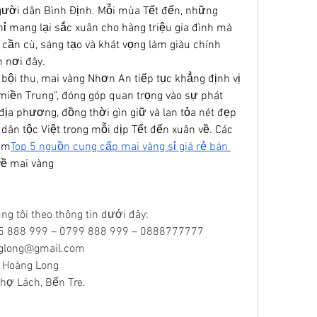
ười dân Bình Định. Mỗi mùa Tết đến, những 
ỉ mang lại sắc xuân cho hàng triệu gia đình mà 
cần cù, sáng tạo và khát vọng làm giàu chính 
 nơi đây.
bội thu, mai vàng Nhơn An tiếp tục khẳng định vị 
miền Trung”, đóng góp quan trọng vào sự phát 
 địa phương, đồng thời gìn giữ và lan tỏa nét đẹp 
dân tộc Việt trong mỗi dịp Tết đến xuân về. Các 
êm
Top 5 nguồn cung cấp mai vàng sỉ giá rẻ bán 
về mai vàng
ng tôi theo thông tin dưới đây:
05 888 999 – 0799 888 999 – 0888777777
glong@gmail.com
 Hoàng Long
Chợ Lách, Bến Tre.