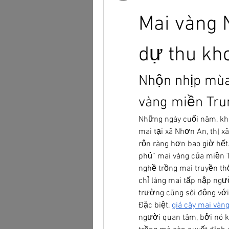
Mai vàng 
dự thu kh
Nhộn nhịp mùa 
vàng miền Tru
Những ngày cuối năm, khi
mai tại xã Nhơn An, thị x
rộn ràng hơn bao giờ hết
phủ” mai vàng của miền T
nghề trồng mai truyền th
chỉ làng mai tấp nập ngườ
trường cũng sôi động với
Đặc biệt, 
giá cây mai vàn
người quan tâm, bởi nó 