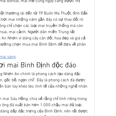
ai bonsai, mai thế cũng ngày càng được thị 
 thương lái đến từ TP Buôn Ma Thuột, tỉnh Đắk 
chơi mai những năm gần đây có sự thay đổi rõ 
ông chỉ chọn các loại mai truyền thống mà còn 
nsai, mai cảnh. Người dân miền Trung rất 
An Nhơn vì dáng cây cân đối, hoa đẹp và giá cả 
i thường chọn mua mai Bình Định để đưa về phân 
 mai vàng
ơi mai Bình Định độc đáo
ng Nhơn An chính là phong cách tạo dáng đặc 
n, gốc bồ, ngọn chỉ”. Đây là phong cách đã được 
iện bàn tay khéo léo, tinh tế của những nghệ nhân 
mai Sáu Hồng, chia sẻ rằng chỉ tính riêng trong 
h ông đã xuất bán hơn 1.000 chậu mai đủ loại. 
dáng dấp đặc trưng của Bình Định, nên rất được 