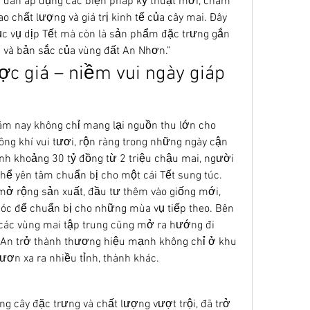
 dân áp dụng các biện pháp kỹ thuật mới, chăm 
 chất lượng và giá trị kinh tế của cây mai. Đây 
ục vụ dịp Tết mà còn là sản phẩm đặc trưng gắn 
g và bản sắc của vùng đất An Nhơn.”
 giá – niềm vui ngày giáp 
m nay không chỉ mang lại nguồn thu lớn cho 
ng khí vui tươi, rộn ràng trong những ngày cận 
nh khoảng 30 tỷ đồng từ 2 triệu chậu mai, người 
hể yên tâm chuẩn bị cho một cái Tết sung túc.
 mở rộng sản xuất, đầu tư thêm vào giống mới, 
óc để chuẩn bị cho những mùa vụ tiếp theo. Bên 
 các vùng mai tập trung cũng mở ra hướng đi 
An trở thành thương hiệu mạnh không chỉ ở khu 
ơn xa ra nhiều tỉnh, thành khác.
g cây đặc trưng và chất lượng vượt trội, đã trở 