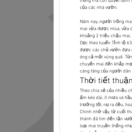
trồng mà còn quyết định
của các nhà vườn.
Năm nay, người trồng ma
mai vừa được mùa, vừa đư
khoảng 2 triệu chậu mai,
Dọc theo tuyến Tỉnh lộ 6
được các chủ vườn đưa ra
óng cả một vùng quê. Từng 
chuyển mai đến khắp mọi
càng tăng của người dân t
Thời tiết thuậ
Theo chia sẻ của nhiều ch
ấm kéo dài, ít mưa và hầ
trưởng tốt, nụ ra đều, ho
Chính nhờ vậy, từ cuối thá
thành đã tìm đến tận vườ
loại mai truyền thống nh