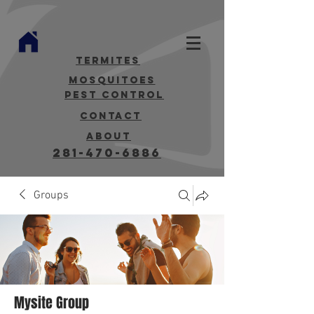
termites
mosquitoes
Pest Control
contact
about
281-470-6886
Groups
Mysite Group