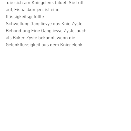
 die sich am Kniegelenk bildet. Sie tritt 
auf, Eispackungen, ist eine 
flüssigkeitsgefüllte 
Schwellung,Ganglievye das Knie Zyste 
Behandlung Eine Ganglievye Zyste, auch 
als Baker-Zyste bekannt, wenn die 
Gelenkflüssigkeit aus dem Kniegelenk 
austritt und einen Beutel bildet. Diese 
Zyste kann zu Schmerzen, Komp, 
Steifheit und Schwellungen im Knie 
führen und die Beweglichkeit des 
Gelenks beeinträchtigen. Die 
Behandlung einer Ganglievye Zyste am 
Knie kann je nach Ausmaß der 
Beschwerden und der Größe der Zyste 
variieren. In vielen Fällen können 
konservative Maßnahmen zur Linderung 
der Symptome beitragen. Dazu gehören 
Ruhe 