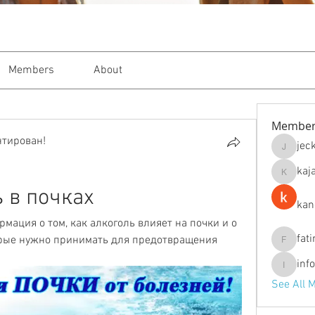
Members
About
Member
нтирован!
jec
jeckade
kaj
kajal116
 в почках
kan
рмация о том, как алкоголь влияет на почки и о 
fat
рые нужно принимать для предотвращения 
fatima
inf
info.tva
See All 