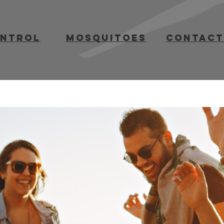
ontrol
mosquitoes
contact