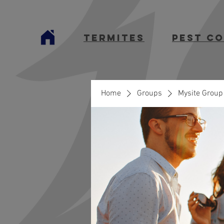
termites
Pest C
Home
Groups
Mysite Group