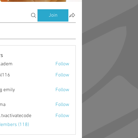
Join
s
kadem
Follow
m
al116
Follow
g emily
Follow
ima
Follow
o.tvactivatecode
Follow
ctivatecode
Members (118)