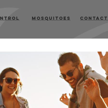
ontrol
mosquitoes
contact