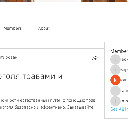
Members
About
Member
нтирован!
jec
jeckade
kaj
kajal116
голя травами и 
kan
fat
fatima
висимости естественным путем с помощью трав 
inf
info.tva
лкоголя безопасно и эффективно. Заказывайте 
See All 