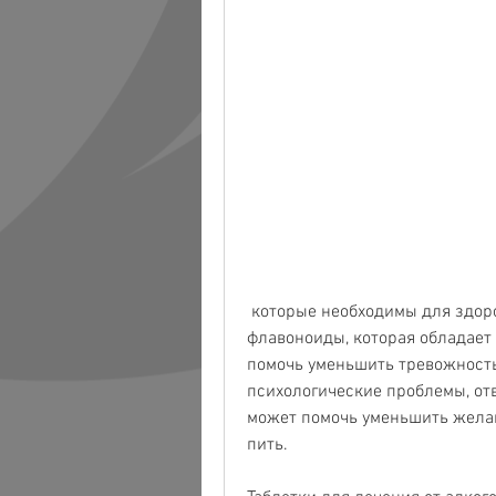
 которые необходимы для здоровья организма. Она также содержит 
флавоноиды, которая обладает
помочь уменьшить тревожность 
психологические проблемы, отв
может помочь уменьшить желан
пить.