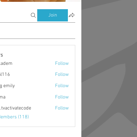
Join
s
kadem
Follow
m
al116
Follow
g emily
Follow
ima
Follow
o.tvactivatecode
Follow
ctivatecode
Members (118)