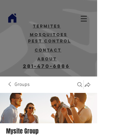
termites
mosquitoes
Pest Control
contact
about
281-470-6886
Groups
Mysite Group