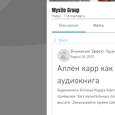
Mysite Group
Public
·
118 members
Discussion
Media
Back
Внимание! Эффект Гара
August 30, 2023
Аллен карр как 
аудиокнига
Аудиокнига Аллена Карра Как б
привычки. Без мучительных лом
высоте. Заказывайте прямо сей