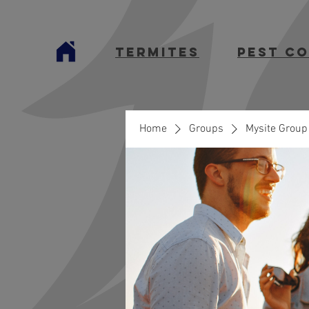
termites
Pest C
Home
Groups
Mysite Group