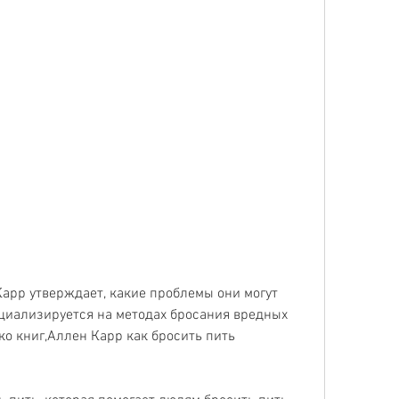
ециализируется на методах бросания вредных 
о книг,Аллен Карр как бросить пить 