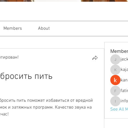
Members
About
Member
нтирован!
jec
jeckade
kaj
kajal116
бросить пить 
kan
fat
fatima
росить пить поможет избавиться от вредной 
inf
info.tva
ок и затяжных программ. Качество звука на 
See All 
час!