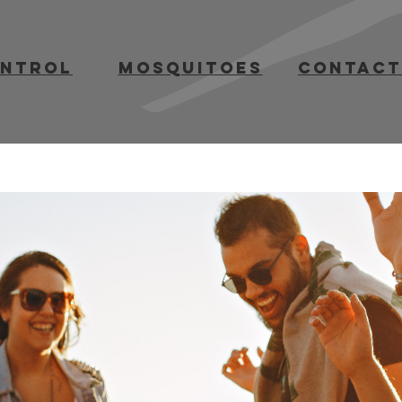
ontrol
mosquitoes
contact