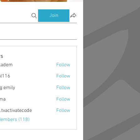
Join
s
kadem
Follow
m
al116
Follow
g emily
Follow
ima
Follow
o.tvactivatecode
Follow
ctivatecode
Members (118)