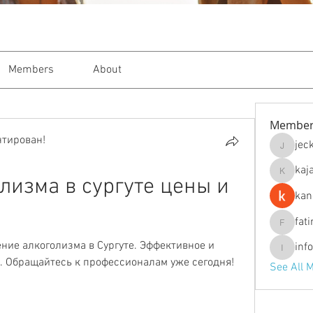
Members
About
Member
нтирован!
jec
jeckade
kaj
kajal116
изма в сургуте цены и 
kan
fat
fatima
ние алкоголизма в Сургуте. Эффективное и 
inf
info.tva
 Обращайтесь к профессионалам уже сегодня!
See All 