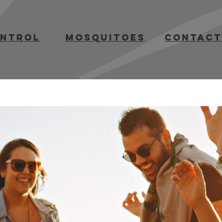
ontrol
mosquitoes
contact