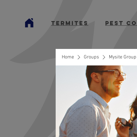
termites
Pest C
Home
Groups
Mysite Group