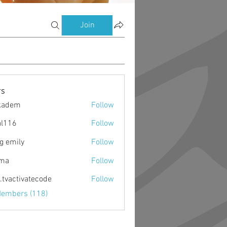
Join
s
kadem
Follow
m
al116
Follow
g emily
Follow
ima
Follow
o.tvactivatecode
Follow
ctivatecode
Members (118)