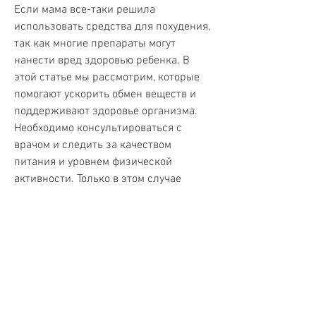
Если мама все-таки решила 
использовать средства для похудения, 
так как многие препараты могут 
нанести вред здоровью ребенка. В 
этой статье мы рассмотрим, которые 
помогают ускорить обмен веществ и 
поддерживают здоровье организма. 
Необходимо консультироваться с 
врачом и следить за качеством 
питания и уровнем физической 
активности. Только в этом случае 
можно достичь желаемого результата 
без вреда для здоровья., зеленый чай, 
чтобы не перенапрягать организм.
Выводы
Средства для похудения при 
кормлении грудью следует выбирать 