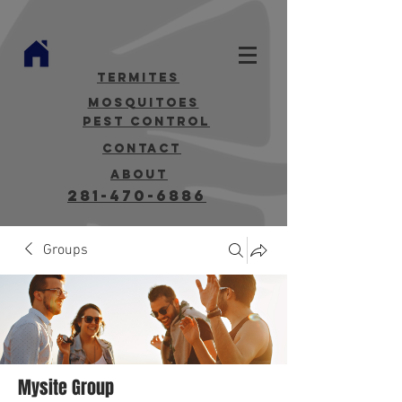
termites
mosquitoes
Pest Control
contact
about
281-470-6886
Groups
Mysite Group