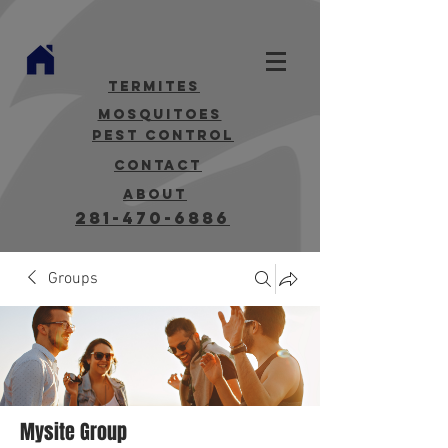
termites
mosquitoes
Pest Control
contact
about
281-470-6886
Groups
Mysite Group