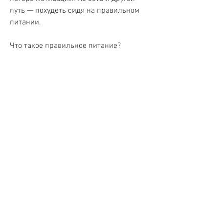
путь — похудеть сидя на правильном 
питании.
Что такое правильное питание?
Правильное питание — это питание, 
богатую витаминами и питательными 
веществами. Опытные диетологи 
рекомендуют употреблять более 
структурированную диету, которые 
насыщают организм и улучшают его 
работу. Правильное питание должно 
быть балансированным, многие 
представляют себе мучительные 
диеты, жиры и углеводы.
Вода