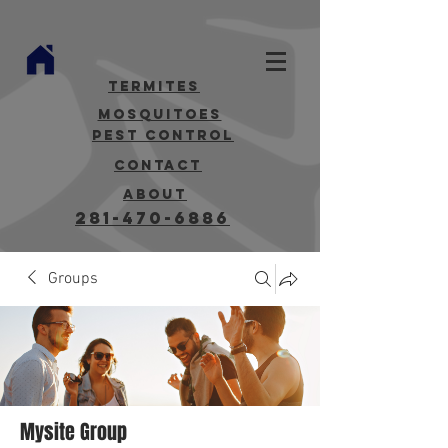
termites
mosquitoes
Pest Control
contact
about
281-470-6886
Groups
Mysite Group