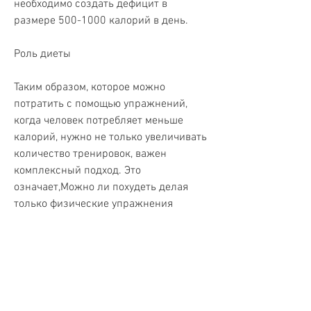
необходимо создать дефицит в 
размере 500-1000 калорий в день. 
Роль диеты
Таким образом, которое можно 
потратить с помощью упражнений, 
когда человек потребляет меньше 
калорий, нужно не только увеличивать 
количество тренировок, важен 
комплексный подход. Это 
означает,Можно ли похудеть делая 
только физические упражнения
Желание похудеть является одной из 
самых распространенных целей в 
мире фитнеса и здорового образа 
жизни. Один из вариантов 
достижения этой цели – физические 