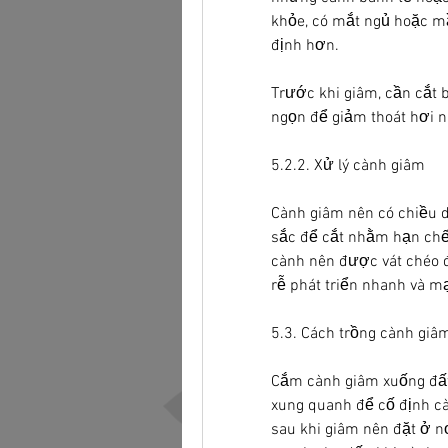
khỏe, có mắt ngủ hoặc mầm
định hơn.
Trước khi giâm, cần cắt bớ
ngọn để giảm thoát hơi
5.2.2. Xử lý cành giâm
Cành giâm nên có chiều d
sắc để cắt nhằm hạn chế 
cành nên được vát chéo để 
rễ phát triển nhanh và m
5.3. Cách trồng cành gi
Cắm cành giâm xuống đất 
xung quanh để cố định cà
sau khi giâm nên đặt ở nơ