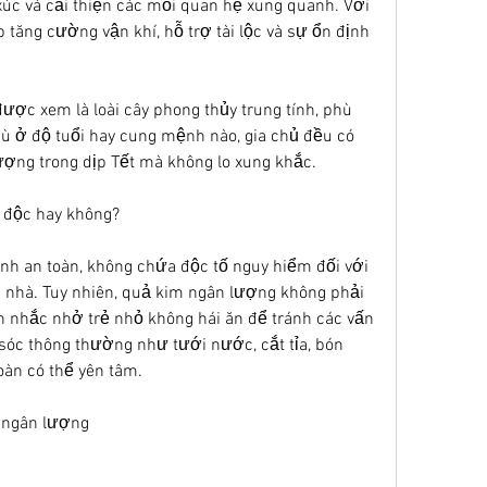
úc và cải thiện các mối quan hệ xung quanh. Với 
tăng cường vận khí, hỗ trợ tài lộc và sự ổn định 
ược xem là loài cây phong thủy trung tính, phù 
Dù ở độ tuổi hay cung mệnh nào, gia chủ đều có 
ượng trong dịp Tết mà không lo xung khắc.
 độc hay không?
nh an toàn, không chứa độc tố nguy hiểm đối với 
g nhà. Tuy nhiên, quả kim ngân lượng không phải 
n nhắc nhở trẻ nhỏ không hái ăn để tránh các vấn 
sóc thông thường như tưới nước, cắt tỉa, bón 
oàn có thể yên tâm.
m ngân lượng