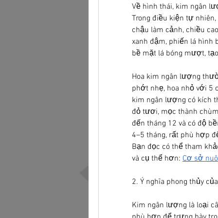
Về hình thái, kim ngân lư
Trong điều kiện tự nhiên,
chậu làm cảnh, chiều cao
xanh đậm, phiến lá hình b
bề mặt lá bóng mượt, tạo
Hoa kim ngân lượng thườ
phớt nhẹ, hoa nhỏ với 5 c
kim ngân lượng có kích 
đỏ tươi, mọc thành chùm 
đến tháng 12 và có độ bền
4–5 tháng, rất phù hợp để
Bạn đọc có thể tham khảo
và cụ thể hơn: 
Cơ sở nuôi
2. Ý nghĩa phong thủy củ
Kim ngân lượng là loại c
phù hợp để trưng bày tr