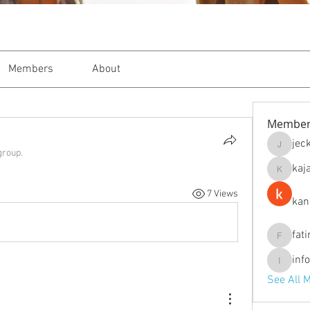
Members
About
Member
jec
jeckade
group.
kaj
kajal116
7 Views
kan
fat
fatima
inf
info.tva
See All 