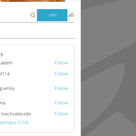
Join
s
kadem
Follow
m
al116
Follow
g emily
Follow
ima
Follow
o.tvactivatecode
Follow
ctivatecode
Members (118)