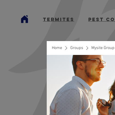
termites
Pest C
Home
Groups
Mysite Group