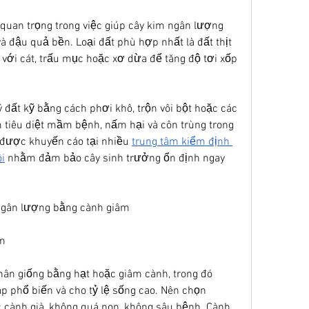
t quan trọng trong việc giúp cây kim ngân lượng 
 đậu quả bền. Loại đất phù hợp nhất là đất thịt 
với cát, trấu mục hoặc xơ dừa để tăng độ tơi xốp 
ý đất kỹ bằng cách phơi khô, trộn vôi bột hoặc các 
iêu diệt mầm bệnh, nấm hại và côn trùng trong 
được khuyến cáo tại nhiều 
trung tâm kiểm định 
ôi
 nhằm đảm bảo cây sinh trưởng ổn định ngay 
 ngân lượng bằng cành giâm
âm
ân giống bằng hạt hoặc giâm cành, trong đó 
 phổ biến và cho tỷ lệ sống cao. Nên chọn 
cành già, không quá non, không sâu bệnh. Cành 