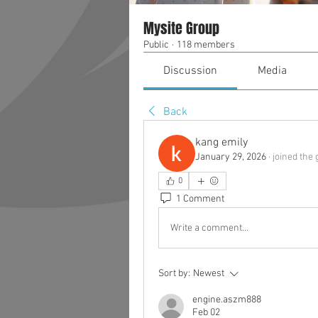
Mysite Group
Public
·
118 members
Discussion
Media
Back
kang emily
January 29, 2026
·
joined the 
0
1 Comment
Write a comment...
Sort by:
Newest
engine.aszm888
Feb 02