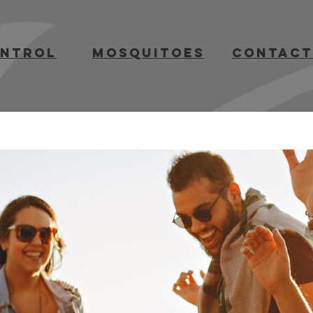
ontrol
mosquitoes
contact