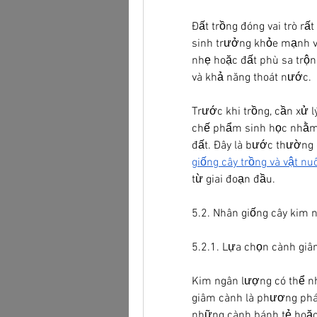
Đất trồng đóng vai trò rấ
sinh trưởng khỏe mạnh và
nhẹ hoặc đất phù sa trộn 
và khả năng thoát nước.
Trước khi trồng, cần xử l
chế phẩm sinh học nhằm t
đất. Đây là bước thường 
giống cây trồng và vật nu
từ giai đoạn đầu.
5.2. Nhân giống cây kim
5.2.1. Lựa chọn cành gi
Kim ngân lượng có thể nh
giâm cành là phương pháp
những cành bánh tẻ hoặc 