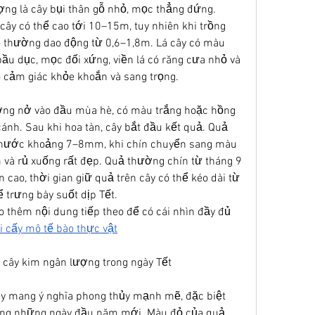
ợng là cây bụi thân gỗ nhỏ, mọc thẳng đứng. 
 cây có thể cao tới 10–15m, tuy nhiên khi trồng 
 thường dao động từ 0,6–1,8m. Lá cây có màu 
ầu dục, mọc đối xứng, viền lá có răng cưa nhỏ và 
 cảm giác khỏe khoắn và sang trọng.
ng nở vào đầu mùa hè, có màu trắng hoặc hồng 
ánh. Sau khi hoa tàn, cây bắt đầu kết quả. Quả 
thước khoảng 7–8mm, khi chín chuyển sang màu 
và rủ xuống rất đẹp. Quả thường chín từ tháng 9 
 cao, thời gian giữ quả trên cây có thể kéo dài từ 
 trưng bày suốt dịp Tết.
 thêm nội dung tiếp theo để có cái nhìn đầy đủ 
 cấy mô tế bào thực vật
a cây kim ngân lượng trong ngày Tết
ây mang ý nghĩa phong thủy mạnh mẽ, đặc biệt 
ong những ngày đầu năm mới. Màu đỏ của quả 