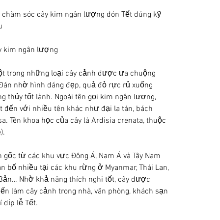
 chăm sóc cây kim ngân lượng đón Tết đúng kỹ 
u
ây kim ngân lượng
t trong những loại cây cảnh được ưa chuộng 
Đán nhờ hình dáng đẹp, quả đỏ rực rủ xuống 
g thủy tốt lành. Ngoài tên gọi kim ngân lượng, 
t đến với nhiều tên khác như đại la tán, bách 
. Tên khoa học của cây là Ardisia crenata, thuộc 
).
 gốc từ các khu vực Đông Á, Nam Á và Tây Nam 
ân bố nhiều tại các khu rừng ở Myanmar, Thái Lan, 
 Bản… Nhờ khả năng thích nghi tốt, cây được 
iến làm cây cảnh trong nhà, văn phòng, khách sạn 
 dịp lễ Tết.