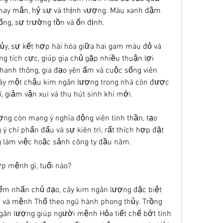
 may mắn, hỷ sự và thịnh vượng. Màu xanh đậm 
ống, sự trường tồn và ổn định.
y, sự kết hợp hài hòa giữa hai gam màu đỏ và 
 tích cực, giúp gia chủ gặp nhiều thuận lợi 
h hanh thông, gia đạo yên ấm và cuộc sống viên 
bày một chậu kim ngân lượng trong nhà còn được 
í, giảm vận xui và thu hút sinh khí mới.
ợng còn mang ý nghĩa động viên tinh thần, tạo 
ý chí phấn đấu và sự kiên trì, rất thích hợp đặt 
 làm việc hoặc sảnh công ty đầu năm.
p mệnh gì, tuổi nào?
ểm nhấn chủ đạo, cây kim ngân lượng đặc biệt 
và mệnh Thổ theo ngũ hành phong thủy. Trồng 
gân lượng giúp người mệnh Hỏa tiết chế bớt tính 