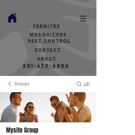
termites
mosquitoes
Pest Control
contact
about
281-470-6886
Groups
Mysite Group