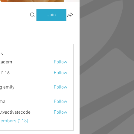
Join
s
kadem
Follow
m
al116
Follow
g emily
Follow
ima
Follow
o.tvactivatecode
Follow
ctivatecode
Members (118)