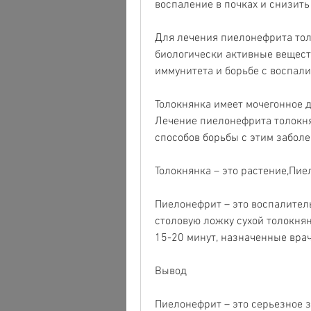
воспаление в почках и снизить
Для лечения пиелонефрита толо
биологически активные вещест
иммунитета и борьбе с воспал
Толокнянка имеет мочегонное д
Лечение пиелонефрита толокня
способов борьбы с этим забол
Толокнянка – это растение,Пи
Пиелонефрит – это воспалитель
столовую ложку сухой толокнян
15-20 минут, назначенные вра
Вывод
Пиелонефрит – это серьезное з