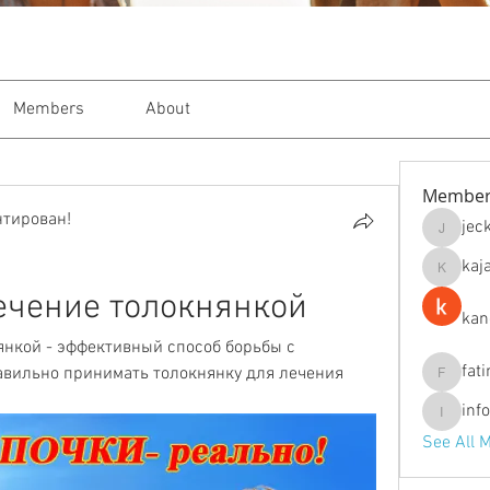
Members
About
Member
нтирован!
jec
jeckade
kaj
kajal116
ечение толокнянкой
kan
нкой - эффективный способ борьбы с 
fat
авильно принимать толокнянку для лечения 
fatima
inf
info.tva
See All 