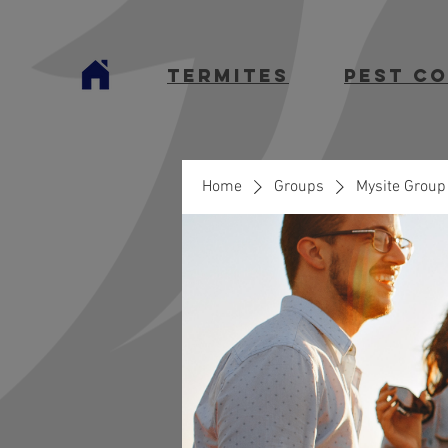
termites
Pest C
Home
Groups
Mysite Group