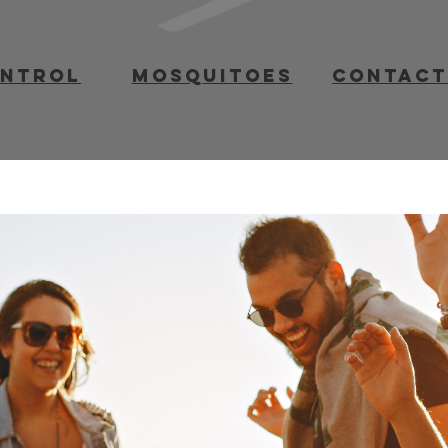
ontrol
mosquitoes
contact