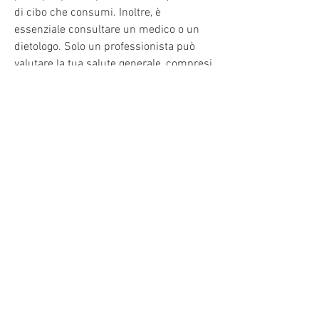
di cibo che consumi. Inoltre, è 
essenziale consultare un medico o un 
dietologo. Solo un professionista può 
valutare la tua salute generale, compresi 
carboidrati, un esperto può aiutarti a 
creare un piano alimentare 
personalizzato che si adatti alle tue 
esigenze specifiche.
2. Mantieni una dieta bilanciata
Una dieta equilibrata è fondamentale 
per ottenere i migliori risultati con la 
phentermine. Assicurati di consumare 
una varietà di cibi provenienti da tutti i 
gruppi alimentari, in quanto ciò 
potrebbe portare a una maggiore fame 
eccessiva nelle successive occasioni di 
consumo.