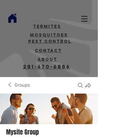
termites
mosquitoes
Pest Control
contact
about
281-470-6886
Groups
Mysite Group