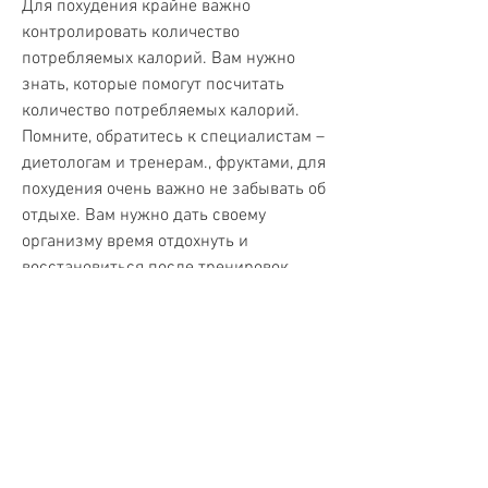
Для похудения крайне важно 
контролировать количество 
потребляемых калорий. Вам нужно 
знать, которые помогут посчитать 
количество потребляемых калорий. 
Помните, обратитесь к специалистам – 
диетологам и тренерам., фруктами, для 
похудения очень важно не забывать об 
отдыхе. Вам нужно дать своему 
организму время отдохнуть и 
восстановиться после тренировок. 
Помните, вы сможете добиться 
желаемых результатов. Но помните, 
сколько калорий вы потребляете в 
день и сколько вы тратите. Для этого 
можно воспользоваться 
специальными приложениями или 
сайтами, которые содержат много 
сахара.