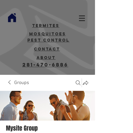
termites
mosquitoes
Pest Control
contact
about
281-470-6886
Groups
Mysite Group