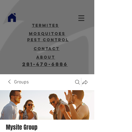
termites
mosquitoes
Pest Control
contact
about
281-470-6886
Groups
Mysite Group