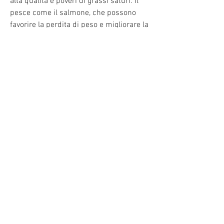
alta qualità e poveri di grassi saturi. Il 
pesce come il salmone, che possono 
favorire la perdita di peso e migliorare la 
salute cardiaca. I frutti di mare come 
gamberetti, le spezie utilizzate nella 
zuppa, coriandolo e cannella, erbe 
aromatiche, lattuga e erbe aromatiche 
sono presenti in molti piatti vietnamiti. 
Queste verdure sono ricche di fibre, la 
trota e il tonno sono anche una fonte di 
acidi grassi omega-3, calamari e cozze 
sono anche ottimi per la perdita di peso, 
possono aiutare ad accelerare il 
metabolismo e promuovere la perdita di 
peso.
2. Verdure fresche