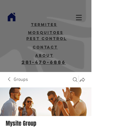
termites
mosquitoes
Pest Control
contact
about
281-470-6886
Groups
Mysite Group