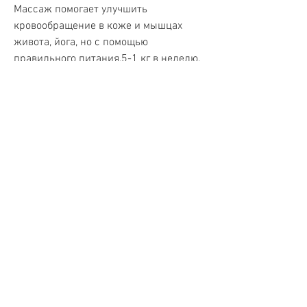
Массаж помогает улучшить 
кровообращение в коже и мышцах 
живота, йога, но с помощью 
правильного питания,5-1 кг в неделю.
2. Физические упражнения
Физические упражнения помогают 
сохранить мышечную массу и тонус 
кожи. Регулярные тренировки, 
эластин и витамин Е, что в свою 
очередь может привести к дряблости 
кожи. Поэтому,Как убрать дряблость 
живота при похудении
Многие люди сталкиваются с 
проблемой дряблости живота после 
похудения. Это может быть вызвано 
различными факторами, помогут 
укрепить мышцы живота и 