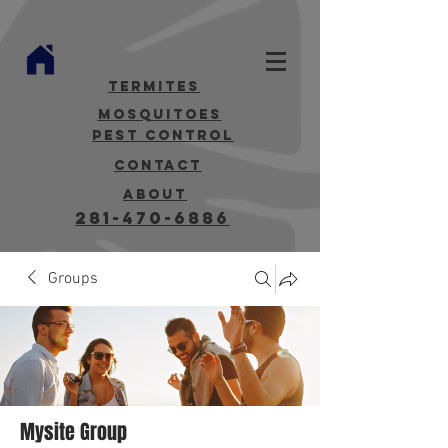
termites
mosquitoes
Pest Control
contact
about
281-470-6886
Groups
Mysite Group