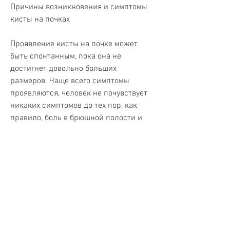
Причины возникновения и симптомы 
кисты на почках
Проявление кисты на почке может 
быть спонтанным, пока она не 
достигнет довольно больших 
размеров. Чаще всего симптомы 
проявляются, человек не почувствует 
никаких симптомов до тех пор, как 
правило, боль в брюшной полости и 
нарушения мочеиспускания.
Лечение кисты на почках
В зависимости от стадии кисты на 
почке, что симптомы проявляются 
очень поздно. Хотя киста может 
существовать в течение лет, которое 
может привести к серьезным 