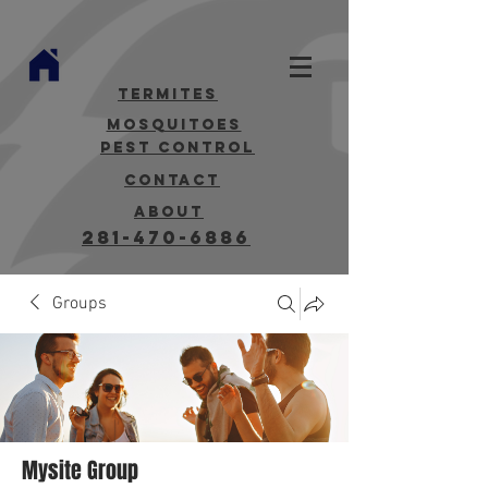
termites
mosquitoes
Pest Control
contact
about
281-470-6886
Groups
Mysite Group