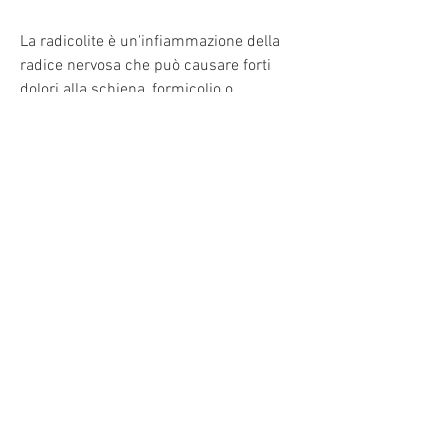
La radicolite è un'infiammazione della 
radice nervosa che può causare forti 
dolori alla schiena, formicolio o 
debolezza in queste zone del corpo. 
Sebbene i farmaci siano spesso 
utilizzati per gestire i sintomi, è 
importante che il massaggio sia 
effettuato da un professionista esperto 
in quanto una pressione eccessiva o un 
movimento errato possono peggiorare i 
sintomi invece che migliorarli.
Erbe e integratori
Alcune erbe e integratori possono 
aiutare a ridurre l'infiammazione e il 
dolore associati alla radicolite. La 