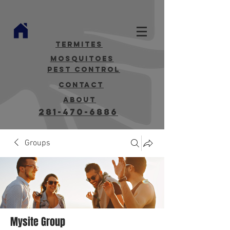
termites
mosquitoes
Pest Control
contact
about
281-470-6886
Groups
Mysite Group