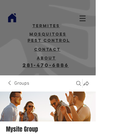
termites
mosquitoes
Pest Control
contact
about
281-470-6886
Groups
Mysite Group