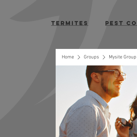
termites
Pest C
Home
Groups
Mysite Group