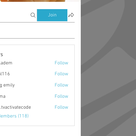
Join
s
kadem
Follow
m
al116
Follow
g emily
Follow
ima
Follow
o.tvactivatecode
Follow
ctivatecode
Members (118)