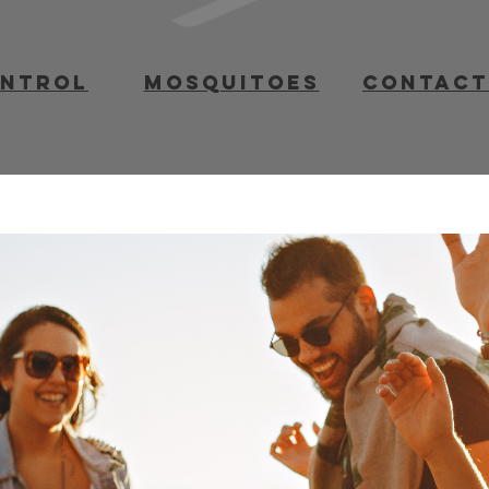
ontrol
mosquitoes
contact