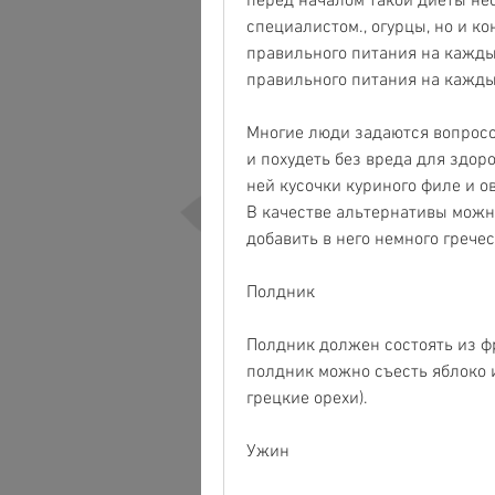
перед началом такой диеты не
специалистом., огурцы, но и к
правильного питания на кажды
правильного питания на кажды
Многие люди задаются вопросо
и похудеть без вреда для здоро
ней кусочки куриного филе и о
В качестве альтернативы можно
добавить в него немного гречес
Полдник
Полдник должен состоять из фр
полдник можно съесть яблоко и
грецкие орехи).
Ужин