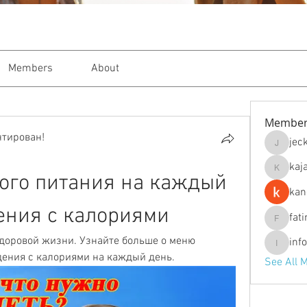
Members
About
Member
нтирован!
jec
jeckade
kaj
kajal116
го питания на каждый 
kan
ения с калориями
fat
fatima
доровой жизни. Узнайте больше о меню 
inf
info.tva
дения с калориями на каждый день.
See All 