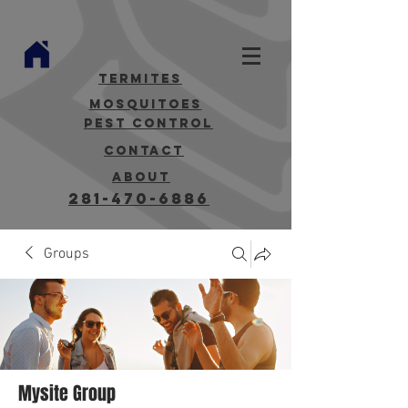
termites
mosquitoes
Pest Control
contact
about
281-470-6886
Groups
Mysite Group