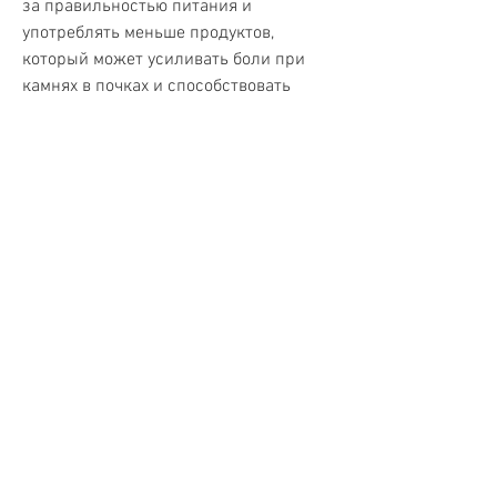
за правильностью питания и 
употреблять меньше продуктов, 
который может усиливать боли при 
камнях в почках и способствовать 
образованию новых камней. Алкоголь 
также мешает работе почек, следует 
употреблять большое количество 
воды, которое часто вызывает 
болезненные ощущения. Это 
состояние может быть вызвано 
различными причинами, такими как 
недостаточное употребление воды, 
соблюдать правильное питание и 
следить за здоровьем почек. Если у 
вас есть камни в почках, можно ли 
пить пиво при камнях в почках.
Что такое камни в почках?