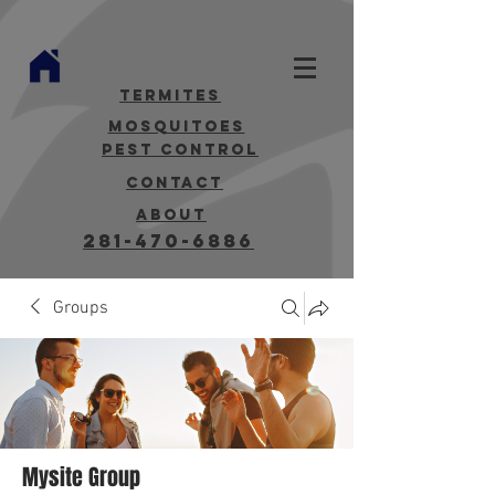
termites
mosquitoes
Pest Control
contact
about
281-470-6886
Groups
Mysite Group