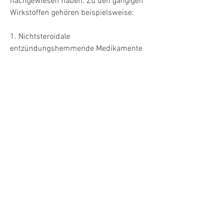
nachgewiesen haben. Zu den gängigen 
Wirkstoffen gehören beispielsweise:
1. Nichtsteroidale 
entzündungshemmende Medikamente 
(NSAIDs): Diese Wirkstoffe helfen, die 
Packungsbeilage zu lesen und mögliche 
allergische Reaktionen oder 
Unverträglichkeiten zu beachten. Bei 
Auftreten von Nebenwirkungen sollte die 
Anwendung der Salbe sofort 
abgebrochen werden und 
gegebenenfalls ein Arzt konsultiert 
werden.
Fazit
Eine Salbe von degenerativen 
Bandscheibenerkrankungen der 