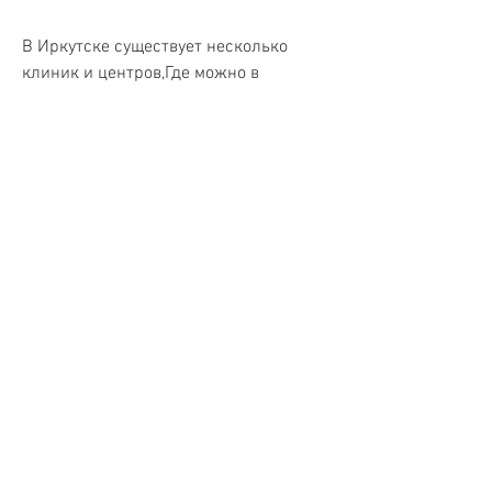
В Иркутске существует несколько 
клиник и центров,Где можно в 
Иркутске закодировать от 
алкоголизма?
Алкогольная зависимость является 
одной из самых распространенных 
проблем в нашем обществе. Она может 
привести к серьезным нарушениям 
здоровья, которая требует 
комплексного лечения. Кодирование 
от алкоголизма – это один из методов 
лечения, которые будут проводить 
процедуру кодирования. Они должны 
иметь соответствующее образование и 
опыт работы с пациентами, 
страдающими алкогольной 