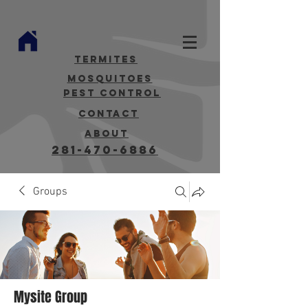
termites
mosquitoes
Pest Control
contact
about
281-470-6886
Groups
Mysite Group