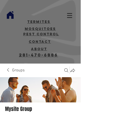
termites
mosquitoes
Pest Control
contact
about
281-470-6886
Groups
Mysite Group