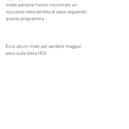
molte persone hanno riscontrato un 
successo nella perdita di peso seguendo 
questo programma.
Ecco alcuni modi per perdere maggior 
peso sulla dieta HCG:
1. Seguire attentamente il programma
Per ottenere i migliori risultati sulla dieta 
HCG, dovresti concentrarti su cibi 
proteici come carne magra, pompelmi e 