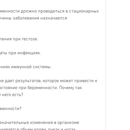
еменности должно проводиться в стационарных 
ичины заболевания назначаются 
:
ления при гестозе.
раты при инфекциях.
ениях иммунной системы.
е дает результатов, которое может привести к 
остояние при беременности. Почему так 
 него есть?
еменности?
значительные изменения в организме 
ивается объем крови, руках и ногах.