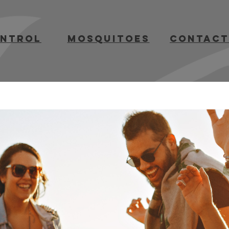
ontrol
mosquitoes
contact