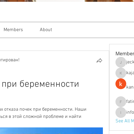
Members
About
Member
нтирован!
jec
jeckade
kaj
kajal116
 при беременности 
kan
fat
fatima
х отказа почек при беременности. Наши 
inf
info.tva
ься в этой сложной проблеме и найти 
See All 