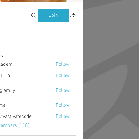
Join
s
kadem
Follow
m
al116
Follow
g emily
Follow
ima
Follow
o.tvactivatecode
Follow
ctivatecode
Members (118)