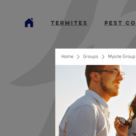
termites
Pest C
Home
Groups
Mysite Group