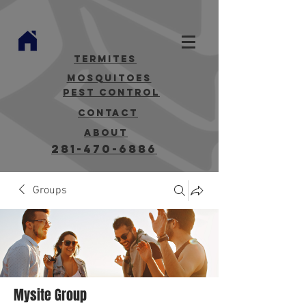
termites
mosquitoes
Pest Control
contact
about
281-470-6886
Groups
Mysite Group