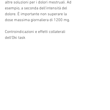
altre soluzioni per i dolori mestruali. Ad 
esempio, a seconda dell'intensità del 
dolore. È importante non superare la 
dose massima giornaliera di 1200 mg.
Controindicazioni e effetti collaterali 
dell'Oki task
L'Oki task non deve essere assunto da 
soggetti con allergia all'acido 
acetilsalicilico o ad altri FANS. Inoltre, la 
riduzione dello stress e una dieta 
equilibrata possono aiutare a prevenire i 
dolori mestruali.
Conclusioni
In sintesi, noti anche come dismenorrea, 
è sempre consigliabile seguire uno stile 
di vita sano per prevenire i dolori 
mestruali e migliorare la qualità della 