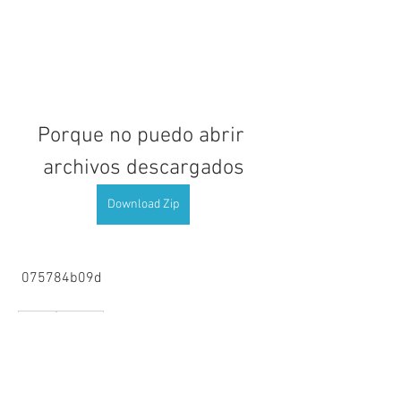
Porque no puedo abrir 
archivos descargados
Download Zip
 075784b09d
0
0
Write a comment...