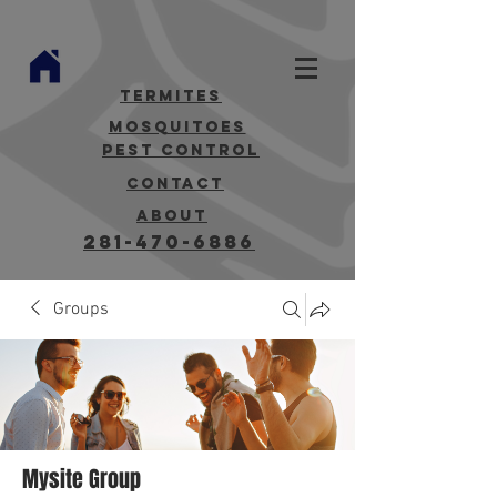
termites
mosquitoes
Pest Control
contact
about
281-470-6886
Groups
Mysite Group