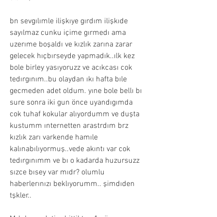
bn sevgılımle ilişkıye gırdım ilişkıde 
sayılmaz cunku içime gırmedı ama 
uzerıme boşaldı ve kızlık zarına zarar 
gelecek hıçbırseyde yapmadık..ılk kez 
bole birley yasıyoruzz ve acıkcası cok 
tedırgınım..bu olaydan ıkı hafta bıle 
gecmeden adet oldum. yıne bole bellı bı 
sure sonra iki gun önce uyandıgımda 
cok tuhaf kokular alıyordumm ve duşta 
kustumm ınternetten arastrdım brz 
kızlık zarı varkende hamıle 
kalınabılıyormuş..vede akıntı var cok 
tedırgınımm ve bı o kadarda huzursuzz 
sızce bısey var mıdr? olumlu 
haberlerınızı beklıyorumm.. şimdıden 
tşkler..