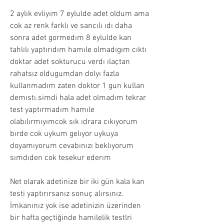
2 aylık evliyım 7 eylulde adet oldum ama 
cok az renk farklı ve sancılı ıdı daha 
sonra adet gormedım 8 eylulde kan 
tahlılı yaptırıdım hamıle olmadıgım cıktı 
doktar adet sokturucu verdı ılaçtan 
rahatsız oldugumdan dolyı fazla 
kullanmadım zaten doktor 1 gun kullan 
demıstı.simdi hala adet olmadım tekrar 
test yaptırmadım hamıle 
olabılırmıyımcok sık ıdrara cıkıyorum 
bırde cok uykum gelıyor uykuya 
doyamıyorum cevabınızı beklıyorum 
sımdıden cok tesekur ederım
Net olarak adetinize bir iki gün kala kan 
testi yaptırırsanız sonuç alırsınız. 
İmkanınız yok ise adetinizin üzerinden 
bir hafta geçtiğinde hamilelik testlri 