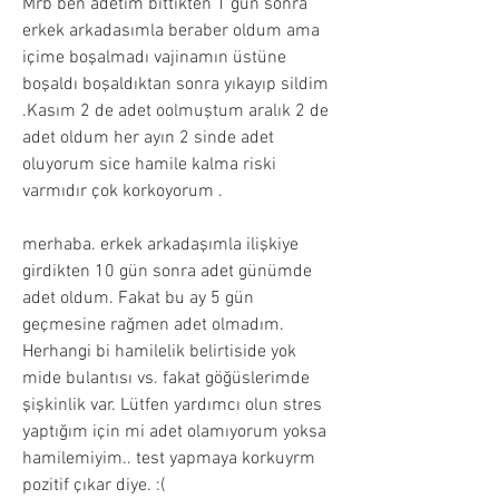
Mrb ben adetim bittikten 1 gün sonra 
erkek arkadasımla beraber oldum ama 
içime boşalmadı vajinamın üstüne 
boşaldı boşaldıktan sonra yıkayıp sildim 
.Kasım 2 de adet oolmuştum aralık 2 de 
adet oldum her ayın 2 sinde adet 
oluyorum sice hamile kalma riski 
varmıdır çok korkoyorum .
merhaba. erkek arkadaşımla ilişkiye 
girdikten 10 gün sonra adet günümde 
adet oldum. Fakat bu ay 5 gün 
geçmesine rağmen adet olmadım. 
Herhangi bi hamilelik belirtiside yok 
mide bulantısı vs. fakat göğüslerimde 
şişkinlik var. Lütfen yardımcı olun stres 
yaptığım için mi adet olamıyorum yoksa 
hamilemiyim.. test yapmaya korkuyrm 
pozitif çıkar diye. :(