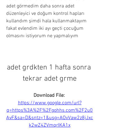
adet görmedim daha sonra adet 
düzenleyici ve doğum kontrol hapları 
kullandım şimdi hala kullanmaktayım 
fakat evlendim iki ayı geçti çocuğum 
olmasını istiyorum ne yapmalıyım
adet grdkten 1 hafta sonra 
tekrar adet grme
Download File: 
https://www.google.com/url?
q=https%3A%2F%2Fgohhs.com%2F2u0
AvF&sa=D&sntz=1&usg=AOvVaw2z8jJxc
k2wZ4ZVmqrIKA1x