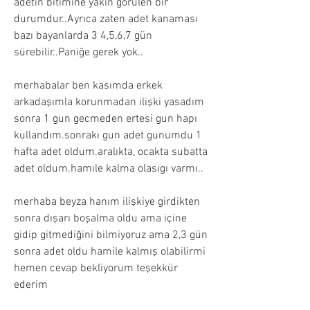
adetin bitimine yakın görülen bir 
durumdur..Ayrıca zaten adet kanaması 
bazı bayanlarda 3 4,5,6,7 gün 
sürebilir..Paniğe gerek yok..
merhabalar ben kasımda erkek 
arkadaşımla korunmadan ilişki yasadım 
sonra 1 gun gecmeden ertesi gun hapı 
kullandım.sonrakı gun adet gunumdu 1 
hafta adet oldum.aralıkta, ocakta subatta 
adet oldum.hamıle kalma olasıgı varmı..
merhaba beyza hanım ilişkiye girdikten 
sonra dışarı boşalma oldu ama içine 
gidip gitmediğini bilmiyoruz ama 2,3 gün 
sonra adet oldu hamile kalmış olabilirmi 
hemen cevap bekliyorum teşekkür 
ederim