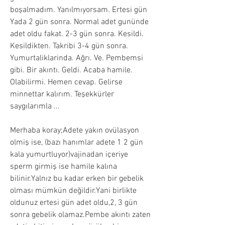
boşalmadım. Yanılmıyorsam. Ertesi gün 
Yada 2 gün sonra. Normal adet gunünde 
adet oldu fakat. 2-3 gün sonra. Kesildi. 
Kesildikten. Takribi 3-4 gün sonra. 
Yumurtaliklarinda. Ağrı. Ve. Pembemsi 
gibi. Bir akıntı. Geldi. Acaba hamile. 
Olabilirmi. Hemen cevap. Gelirse 
minnettar kalırım. Teşekkürler 
saygılarımla ...
Merhaba koray;Adete yakın ovülasyon 
olmiş ise, (bazı hanımlar adete 1 2 gün 
kala yumurtluyor)vajinadan içeriye 
sperm girmiş ise hamile kalına 
bilinir.Yalnız bu kadar erken bir gebelik 
olması mümkün değildir.Yani birlikte 
oldunuz ertesi gün adet oldu,2, 3 gün 
sonra gebelik olamaz.Pembe akıntı zaten 