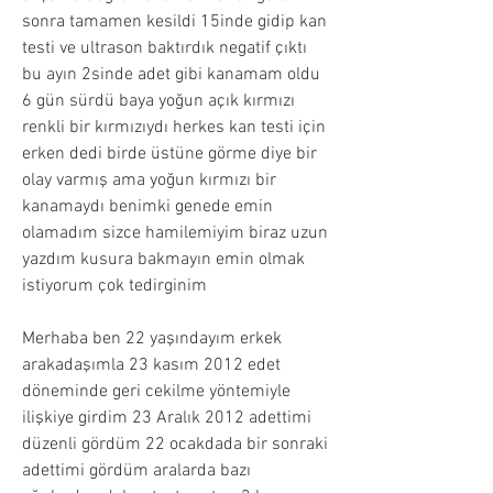
sonra tamamen kesildi 15inde gidip kan 
testi ve ultrason baktırdık negatif çıktı 
bu ayın 2sinde adet gibi kanamam oldu 
6 gün sürdü baya yoğun açık kırmızı 
renkli bir kırmızıydı herkes kan testi için 
erken dedi birde üstüne görme diye bir 
olay varmış ama yoğun kırmızı bir 
kanamaydı benimki genede emin 
olamadım sizce hamilemiyim biraz uzun 
yazdım kusura bakmayın emin olmak 
istiyorum çok tedirginim
Merhaba ben 22 yaşındayım erkek 
arakadaşımla 23 kasım 2012 edet 
döneminde geri cekilme yöntemiyle 
ilişkiye girdim 23 Aralık 2012 adettimi 
düzenli gördüm 22 ocakdada bir sonraki 
adettimi gördüm aralarda bazı 