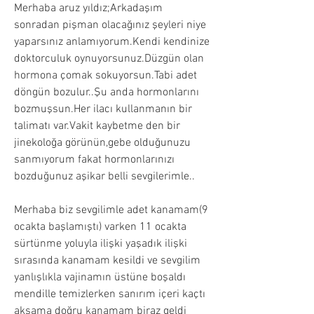
Merhaba aruz yıldız;Arkadaşım 
sonradan pişman olacağınız şeyleri niye 
yaparsınız anlamıyorum.Kendi kendinize 
doktorculuk oynuyorsunuz.Düzgün olan 
hormona çomak sokuyorsun.Tabi adet 
döngün bozulur..Şu anda hormonlarını 
bozmuşsun.Her ilacı kullanmanın bir 
talimatı var.Vakit kaybetme den bir 
jinekoloğa görünün,gebe olduğunuzu 
sanmıyorum fakat hormonlarınızı 
bozduğunuz aşikar belli sevgilerimle..
Merhaba biz sevgilimle adet kanamam(9 
ocakta başlamıştı) varken 11 ocakta 
sürtünme yoluyla ilişki yaşadık ilişki 
sırasında kanamam kesildi ve sevgilim 
yanlışlıkla vajinamın üstüne boşaldı 
mendille temizlerken sanırım içeri kaçtı 
akşama doğru kanamam biraz geldi 