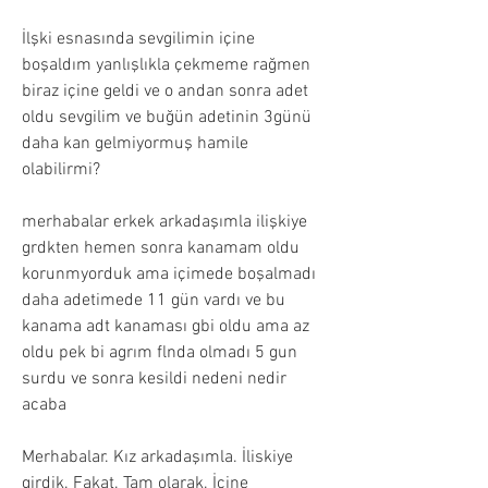
İlşki esnasında sevgilimin içine 
boşaldım yanlışlıkla çekmeme rağmen 
biraz içine geldi ve o andan sonra adet 
oldu sevgilim ve buğün adetinin 3günü 
daha kan gelmiyormuş hamile 
olabilirmi?
merhabalar erkek arkadaşımla ilişkiye 
grdkten hemen sonra kanamam oldu 
korunmyorduk ama içimede boşalmadı 
daha adetimede 11 gün vardı ve bu 
kanama adt kanaması gbi oldu ama az 
oldu pek bi agrım flnda olmadı 5 gun 
surdu ve sonra kesildi nedeni nedir 
acaba
Merhabalar. Kız arkadaşımla. İliskiye 
girdik. Fakat. Tam olarak. İcine 