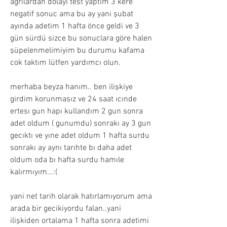
ağrılardan dolayı test yaptım 3 kere 
negatif sonuc ama bu ay yani şubat 
ayında adetim 1 hafta önce geldi ve 3 
gün sürdü sizce bu sonuclara göre halen 
şüpelenmelimiyim bu durumu kafama 
cok taktım lütfen yardımcı olun.
merhaba beyza hanım.. ben ilişkiye 
girdim korunmasız ve 24 saat ıcınde 
ertesı gun hapı kullandım 2 gun sonra 
adet oldum ( gunumdu) sonrakı ay 3 gun 
gecıktı ve yıne adet oldum 1 hafta surdu 
sonrakı ay aynı tarıhte bı daha adet 
oldum oda bı hafta surdu hamıle 
kalırmıyım...:(
yani net tarih olarak hatırlamıyorum ama 
arada bir gecikiyordu falan..yani 
ilişkiden ortalama 1 hafta sonra adetimi 