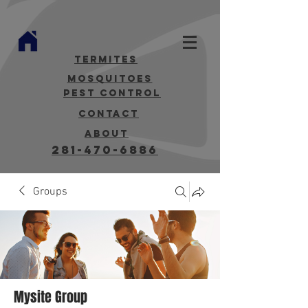
termites
mosquitoes
Pest Control
contact
about
281-470-6886
Groups
Mysite Group