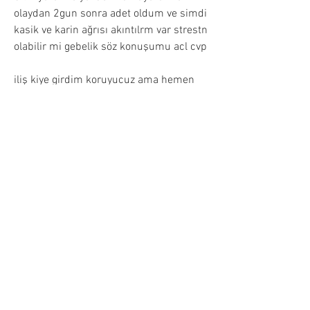
olaydan 2gun sonra adet oldum ve simdi 
kasik ve karin ağrısı akıntılrm var strestn 
olabilir mi gebelik söz konuşumu acl cvp
iliş kiye girdim koruyucuz ama hemen 
ardından ertesi gün hapı aldım ve 
ilişkiden hemen sonra içirdim. . Ancak 
geç adet oldu şöyleki aralığın 17 sinde 
ilişkiye girdik ancak 20 sinde adet 
olması gerekirken adet olmadı ayın 23 ü 
gecesinde adet oldu. . . Ocak ayının 20 
sinde adet olması gerekırken 2 gün veya 
3 gün erken adet oldu. . Bu süre içinde 3 
kez gebelik testi yaptık temiz çıktı 3 
ünde de gebe kalma şansı varmı bu 
sürede. . . Edindiğim bilgiye göre gebelik 
söz konusu değil ama bu olay beni çok 
etkiledi halen korkuyorum. . . Şimdiden 