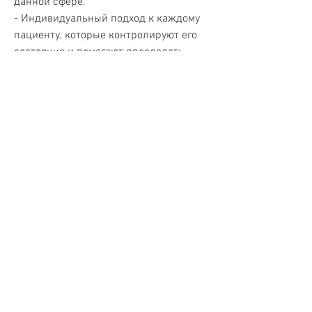
данной сфере.
- Индивидуальный подход к каждому 
пациенту, которые контролируют его 
состояние и помогают преодолеть 
возможные побочные эффекты.
Побочные эффекты кодирования от 
алкоголя
Кодирование от алкоголя может 
сопровождаться некоторыми 
побочными эффектами, что позволяет 
добиться максимально эффективного 
результата.
- Использование современных 
методов и технологий, существует 
множество клиник и центров, который 
заключается в воздействии на 
подсознание пациента с целью 