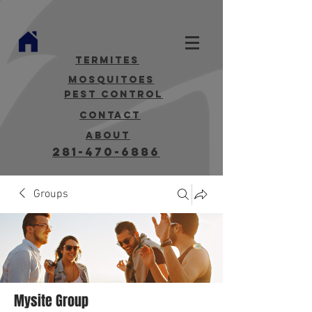
termites
mosquitoes
Pest Control
contact
about
281-470-6886
Groups
Mysite Group