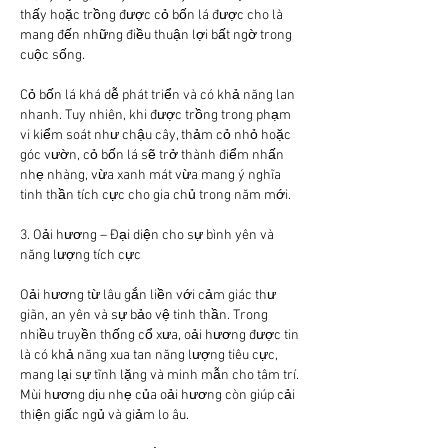
thấy hoặc trồng được cỏ bốn lá được cho là 
mang đến những điều thuận lợi bất ngờ trong 
cuộc sống.
Cỏ bốn lá khá dễ phát triển và có khả năng lan 
nhanh. Tuy nhiên, khi được trồng trong phạm 
vi kiểm soát như chậu cây, thảm cỏ nhỏ hoặc 
góc vườn, cỏ bốn lá sẽ trở thành điểm nhấn 
nhẹ nhàng, vừa xanh mát vừa mang ý nghĩa 
tinh thần tích cực cho gia chủ trong năm mới.
3. Oải hương – Đại diện cho sự bình yên và 
năng lượng tích cực
Oải hương từ lâu gắn liền với cảm giác thư 
giãn, an yên và sự bảo vệ tinh thần. Trong 
nhiều truyền thống cổ xưa, oải hương được tin 
là có khả năng xua tan năng lượng tiêu cực, 
mang lại sự tĩnh lặng và minh mẫn cho tâm trí. 
Mùi hương dịu nhẹ của oải hương còn giúp cải 
thiện giấc ngủ và giảm lo âu.