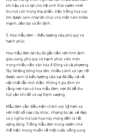
khí hậu và có lợi cho hệ sinh thái vườn nhờ 
thu hút côn trùng thụ phấn. Việc trồng hoa cúc 
tím được xem như lời chúc cho một năm khỏe 
mạnh, dẻo dai và ổn định.
5. Hoa mẫu đơn – Biểu tượng của phú quý và 
hạnh phúc
Hoa mẫu đơn từ lâu đã gắn liền với hình ảnh 
giàu sang, phú quý và hạnh phúc viên mãn 
trong nhiều nền văn hóa Á Đông và cả phương 
Tây. Những bông hoa lớn, nhiều cánh và rực rỡ 
được xem là biểu tượng của sự đủ đầy cả về 
vật chất lẫn tinh thần. Không ít gia đình tin 
rằng nơi nào có hoa mẫu đơn, nơi đó dễ thu 
hút vận khí tốt và sự thịnh vượng.
Mẫu đơn cần điều kiện chăm sóc kỹ hơn so 
với một số loại cây khác, nhưng bù lại, vẻ đẹp 
và ý nghĩa mà loài hoa này mang đến là rất 
xứng đáng. Trồng mẫu đơn trong vườn nhà 
thể hiện mong muốn về một cuộc sống sung 