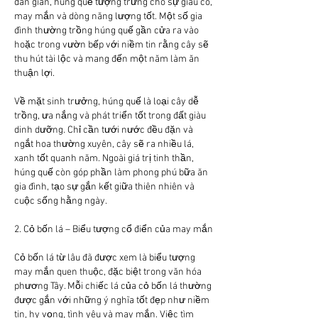
dân gian, húng quế tượng trưng cho sự giàu có, 
may mắn và dòng năng lượng tốt. Một số gia 
đình thường trồng húng quế gần cửa ra vào 
hoặc trong vườn bếp với niềm tin rằng cây sẽ 
thu hút tài lộc và mang đến một năm làm ăn 
thuận lợi.
Về mặt sinh trưởng, húng quế là loại cây dễ 
trồng, ưa nắng và phát triển tốt trong đất giàu 
dinh dưỡng. Chỉ cần tưới nước đều đặn và 
ngắt hoa thường xuyên, cây sẽ ra nhiều lá, 
xanh tốt quanh năm. Ngoài giá trị tinh thần, 
húng quế còn góp phần làm phong phú bữa ăn 
gia đình, tạo sự gắn kết giữa thiên nhiên và 
cuộc sống hằng ngày.
2. Cỏ bốn lá – Biểu tượng cổ điển của may mắn
Cỏ bốn lá từ lâu đã được xem là biểu tượng 
may mắn quen thuộc, đặc biệt trong văn hóa 
phương Tây. Mỗi chiếc lá của cỏ bốn lá thường 
được gắn với những ý nghĩa tốt đẹp như niềm 
tin, hy vọng, tình yêu và may mắn. Việc tìm 