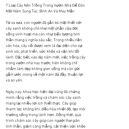
7 Loại Cây Nên Trồng Trong Vườn Nhà Để Đón 
Một Năm Sung Túc, Bình An Và May Mắn
Từ xa xưa, con người đã gắn bó mật thiết với 
cây xanh không chỉ như một phần của đời 
sống sinh hoạt mà còn như biểu tượng tinh 
thần mang ý nghĩa sâu sắc. Trong nhiều nền 
văn hóa, cây cối được xem là đại diện cho sự 
sinh sôi, phát triển, sức khỏe và vận khí tốt 
lành. Đặc biệt, vào dịp năm mới, việc trồng cây 
trong vườn nhà hay trước hiên không chỉ 
nhằm làm đẹp không gian sống mà còn gửi 
gắm ước mong về một năm đủ đầy, thuận lợi 
và an yên.
Ngày nay, khoa học hiện đại cũng đã chứng 
minh rằng việc trồng và chăm sóc cây xanh 
mang lại nhiều lợi ích thiết thực. Cây giúp 
thanh lọc không khí, điều hòa nhiệt độ, tạo môi 
trường sống trong lành hơn. Đồng thời, quá 
trình chăm sóc cây giúp con người thư giãn 
tinh thần, giảm căng thẳng, cải thiện sức khỏe 