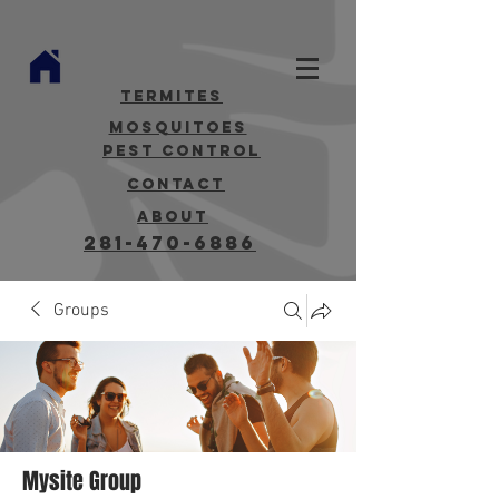
termites
mosquitoes
Pest Control
contact
about
281-470-6886
Groups
Mysite Group