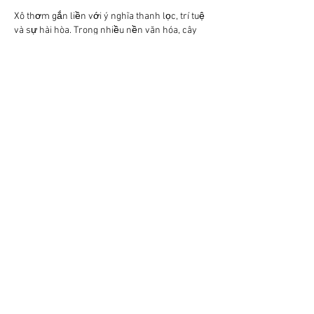
Xô thơm gắn liền với ý nghĩa thanh lọc, trí tuệ 
và sự hài hòa. Trong nhiều nền văn hóa, cây 
từng được sử dụng trong các nghi thức với 
niềm tin giúp làm sạch không gian sống và 
mang lại sự sáng suốt trong suy nghĩ. Mùi 
thơm đặc trưng của xô thơm tạo cảm giác dễ 
chịu, giúp con người sống chậm lại và kết nối 
sâu hơn với môi trường xung quanh.
Đây là loài cây dễ trồng, có thể sử dụng trong 
nấu ăn hằng ngày và phù hợp với nhiều không 
gian khác nhau. Với nhiều người, xô thơm đại 
diện cho một năm sống tỉnh táo, cân bằng và 
hài hòa giữa công việc và đời sống cá nhân.
Bên cạnh việc lựa chọn loại cây phù hợp, 
nguồn giống cây cũng đóng vai trò quan trọng 
trong quá trình trồng và chăm sóc. Những cây 
được cung cấp từ 
trung tâm giống cây trồng 
chất lượng cao
 thường có sức sinh trưởng tốt, 
khả năng thích nghi cao và ít sâu bệnh, giúp 
người trồng yên tâm hơn trong quá trình chăm 