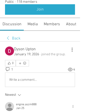
Public
·
118 members
Join
Discussion
Media
Members
About
Back
Dyson Upton
January 19, 2026
·
joined the group.
0
1
4
Write a comment...
Newest
engine.aszm888
Jan 25