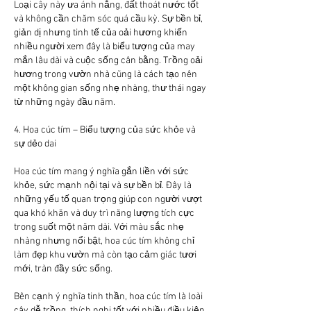
Loại cây này ưa ánh nắng, đất thoát nước tốt 
và không cần chăm sóc quá cầu kỳ. Sự bền bỉ, 
giản dị nhưng tinh tế của oải hương khiến 
nhiều người xem đây là biểu tượng của may 
mắn lâu dài và cuộc sống cân bằng. Trồng oải 
hương trong vườn nhà cũng là cách tạo nên 
một không gian sống nhẹ nhàng, thư thái ngay 
từ những ngày đầu năm.
4. Hoa cúc tím – Biểu tượng của sức khỏe và 
sự dẻo dai
Hoa cúc tím mang ý nghĩa gắn liền với sức 
khỏe, sức mạnh nội tại và sự bền bỉ. Đây là 
những yếu tố quan trọng giúp con người vượt 
qua khó khăn và duy trì năng lượng tích cực 
trong suốt một năm dài. Với màu sắc nhẹ 
nhàng nhưng nổi bật, hoa cúc tím không chỉ 
làm đẹp khu vườn mà còn tạo cảm giác tươi 
mới, tràn đầy sức sống.
Bên cạnh ý nghĩa tinh thần, hoa cúc tím là loài 
cây dễ trồng, thích nghi tốt với nhiều điều kiện 