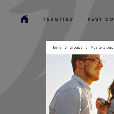
termites
Pest C
Home
Groups
Mysite Group