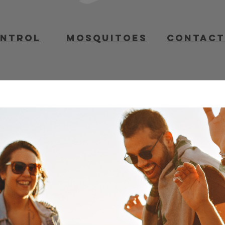
ontrol
mosquitoes
contact