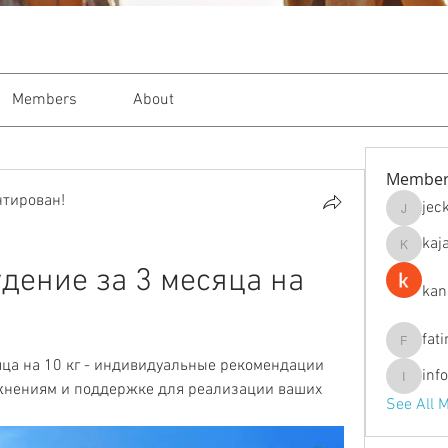
Members
About
Member
нтирован!
jec
jeckade
kaj
kajal116
дение за 3 месяца на 
kan
fat
fatima
ца на 10 кг - индивидуальные рекомендации 
inf
info.tva
жнениям и поддержке для реализации ваших 
See All 