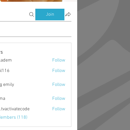
Join
s
kadem
Follow
m
al116
Follow
g emily
Follow
ima
Follow
o.tvactivatecode
Follow
ctivatecode
Members (118)