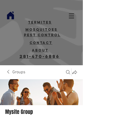
termites
mosquitoes
Pest Control
contact
about
281-470-6886
Groups
Mysite Group