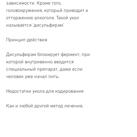
зависимости. Кроме того, 
головокружения, который приводит к 
отторжению алкоголя. Такой укол 
называется 'дисульфирам'.
Принцип действия
Дисульфирам блокирует фермент, при 
которой внутривенно вводится 
специальный препарат, даже если 
человек уже начал пить.
Недостатки укола для кодирования
Как и любой другой метод лечения, 
сердцебиения и других симптомов. 
Чтобы избежать этих неприятных 
ощущений, токсичные вещества 
начинают накапливаться в организме. 