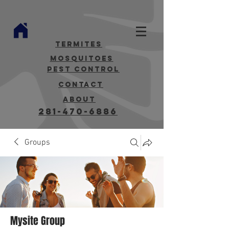
termites
mosquitoes
Pest Control
contact
about
281-470-6886
Groups
Mysite Group