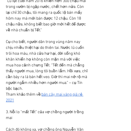
“Lũ lụt cuối năm 2016 khiến hơn 300 chậu mai 
trong vườn bị ngập nước, chết hơn nửa. Còn 
lại chỉ 30 chậu, tôi mang ra quốc lộ bán mấy 
hôm nay mà mới bán được 12 chậu. Còn 18 
chậu nữa, không biết bao giờ mới hết để được 
về nhà chuẩn bị Tết.”
Cụ cho biết, người dân trong vùng năm nay 
chịu nhiều thiệt hại do thiên tai. Nước lũ cuốn 
trôi hoa màu, nhà cửa hư hại, đời sống khó 
khăn khiến họ không còn mặn mà với việc 
mua hoa cảnh chưng Tết. “Tết đến mà chẳng 
thấy người mua, lòng tôi buồn lắm. Hồi xưa, chỉ 
cần bày ra là bán hết veo. Giờ thì mai nở rộ mà 
người ngắm nhiều hơn người mua.” – cụ Tín 
bộc bạch.
Tham khảo thêm về:
bán cây mai vàng giá rẻ 
2021
3. Nỗi lo “mất Tết” của vợ chồng người trồng 
mai
Cách đó không xa, vợ chồng ông Nguyễn Văn 