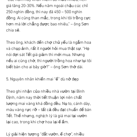
giá tăng 20-30%. Nếu năm ngoái chậu cúc chỉ 
250 nghìn đồng, thì nay đã 450 – 500 nghìn 
đồng. Ai cũng than mắc, trong khi tôi trồng cực 
hơn mà lời chẳng được bao nhiêu.” – ông Sơn 
chia sẻ.
Theo ông, khách đến chợ chủ yếu là ngắm hoa 
và chụp ảnh, rất ít người hỏi mua thật sự. “Họ 
nói đợi sát Tết giá giảm thì mới mua. Nhưng 
nếu ai cũng chờ, thì người trồng hoa như tụi tôi 
biết bán cho ai bây giờ?” – ông Sơn thở dài.
5. Nguyên nhân khiến mai “ế” dù nở đẹp
Theo ghi nhận của nhiều nhà vườn tại Bình 
Định, năm nay thời tiết thuận lợi nên chất 
lượng mai vàng khá đồng đều. Nụ to, cánh dày, 
màu vàng rực rỡ – tất cả đều đạt chuẩn để bán 
Tết. Thế nhưng, nghịch lý là giá mai tại vườn 
lại cao, trong khi chợ hoa lại ế ẩm.
Lý giải hiện tượng “đắt vườn, ế chợ”, nhiều 