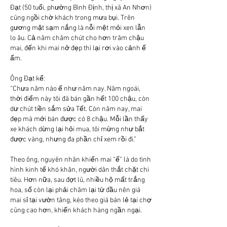
Đạt (50 tuổi, phường Bình Định, thị xã An Nhơn) 
cũng ngồi chờ khách trong mưa bụi. Trên 
gương mặt sạm nắng là nỗi mệt mỏi xen lẫn 
lo âu. Cả năm chăm chút cho hơn trăm chậu 
mai, đến khi mai nở đẹp thì lại rơi vào cảnh ế 
ẩm.
Ông Đạt kể:
“Chưa năm nào ế như năm nay. Năm ngoái, 
thời điểm này tôi đã bán gần hết 100 chậu, còn 
dư chút tiền sắm sửa Tết. Còn năm nay, mai 
đẹp mà mới bán được có 8 chậu. Mỗi lần thấy 
xe khách dừng lại hỏi mua, tôi mừng như bắt 
được vàng, nhưng đa phần chỉ xem rồi đi.”
Theo ông, nguyên nhân khiến mai “ế” là do tình 
hình kinh tế khó khăn, người dân thắt chặt chi 
tiêu. Hơn nữa, sau đợt lũ, nhiều hộ mất trắng 
hoa, số còn lại phải chăm lại từ đầu nên giá 
mai sỉ tại vườn tăng, kéo theo giá bán lẻ tại chợ 
cũng cao hơn, khiến khách hàng ngần ngại.