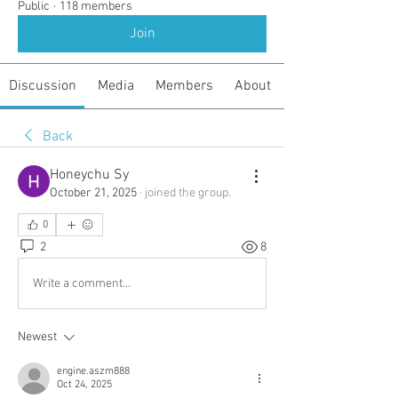
Public
·
118 members
Join
Discussion
Media
Members
About
Back
Honeychu Sy
October 21, 2025
·
joined the group.
0
2
8
Write a comment...
Newest
engine.aszm888
Oct 24, 2025