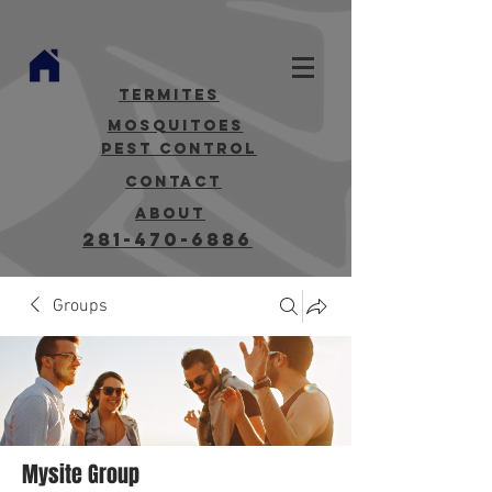
termites
mosquitoes
Pest Control
contact
about
281-470-6886
Groups
Mysite Group