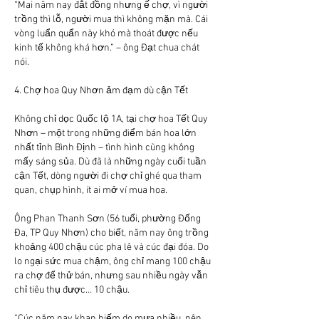
“Mai năm nay đắt đồng nhưng ế chợ, vì người 
trồng thì lỗ, người mua thì không mặn mà. Cái 
vòng luẩn quẩn này khó mà thoát được nếu 
kinh tế không khá hơn.” – ông Đạt chua chát 
nói.
4. Chợ hoa Quy Nhơn ảm đạm dù cận Tết
Không chỉ dọc Quốc lộ 1A, tại chợ hoa Tết Quy 
Nhơn – một trong những điểm bán hoa lớn 
nhất tỉnh Bình Định – tình hình cũng không 
mấy sáng sủa. Dù đã là những ngày cuối tuần 
cận Tết, dòng người đi chợ chỉ ghé qua tham 
quan, chụp hình, ít ai mở ví mua hoa.
Ông Phan Thanh Sơn (56 tuổi, phường Đống 
Đa, TP Quy Nhơn) cho biết, năm nay ông trồng 
khoảng 400 chậu cúc pha lê và cúc đại đóa. Do 
lo ngại sức mua chậm, ông chỉ mang 100 chậu 
ra chợ để thử bán, nhưng sau nhiều ngày vẫn 
chỉ tiêu thụ được… 10 chậu.
“Cúc năm nay khan hiếm do mưa nhiều, nên 