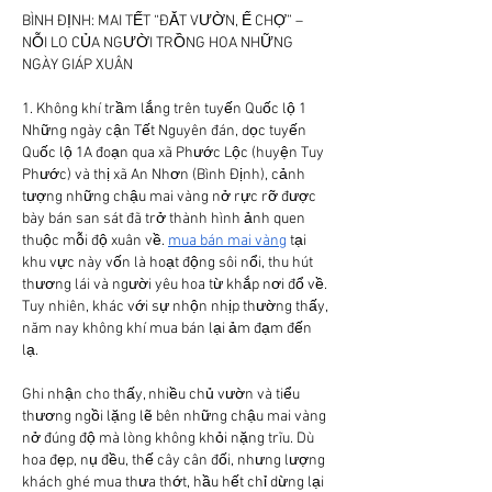
BÌNH ĐỊNH: MAI TẾT “ĐẮT VƯỜN, Ế CHỢ” – 
NỖI LO CỦA NGƯỜI TRỒNG HOA NHỮNG 
NGÀY GIÁP XUÂN
1. Không khí trầm lắng trên tuyến Quốc lộ 1
Những ngày cận Tết Nguyên đán, dọc tuyến 
Quốc lộ 1A đoạn qua xã Phước Lộc (huyện Tuy 
Phước) và thị xã An Nhơn (Bình Định), cảnh 
tượng những chậu mai vàng nở rực rỡ được 
bày bán san sát đã trở thành hình ảnh quen 
thuộc mỗi độ xuân về. 
mua bán mai vàng
 tại 
khu vực này vốn là hoạt động sôi nổi, thu hút 
thương lái và người yêu hoa từ khắp nơi đổ về. 
Tuy nhiên, khác với sự nhộn nhịp thường thấy, 
năm nay không khí mua bán lại ảm đạm đến 
lạ.
Ghi nhận cho thấy, nhiều chủ vườn và tiểu 
thương ngồi lặng lẽ bên những chậu mai vàng 
nở đúng độ mà lòng không khỏi nặng trĩu. Dù 
hoa đẹp, nụ đều, thế cây cân đối, nhưng lượng 
khách ghé mua thưa thớt, hầu hết chỉ dừng lại 