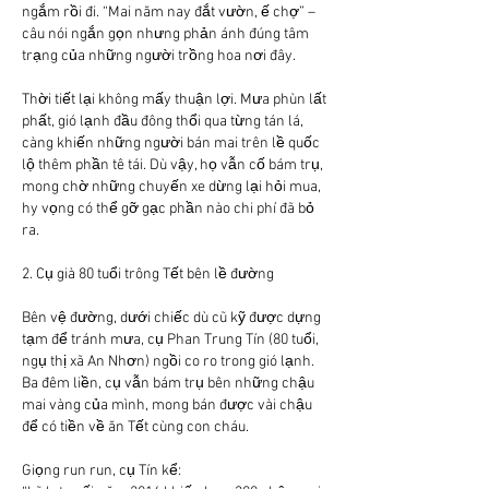
ngắm rồi đi. “Mai năm nay đắt vườn, ế chợ” – 
câu nói ngắn gọn nhưng phản ánh đúng tâm 
trạng của những người trồng hoa nơi đây.
Thời tiết lại không mấy thuận lợi. Mưa phùn lất 
phất, gió lạnh đầu đông thổi qua từng tán lá, 
càng khiến những người bán mai trên lề quốc 
lộ thêm phần tê tái. Dù vậy, họ vẫn cố bám trụ, 
mong chờ những chuyến xe dừng lại hỏi mua, 
hy vọng có thể gỡ gạc phần nào chi phí đã bỏ 
ra.
2. Cụ già 80 tuổi trông Tết bên lề đường
Bên vệ đường, dưới chiếc dù cũ kỹ được dựng 
tạm để tránh mưa, cụ Phan Trung Tín (80 tuổi, 
ngụ thị xã An Nhơn) ngồi co ro trong gió lạnh. 
Ba đêm liền, cụ vẫn bám trụ bên những chậu 
mai vàng của mình, mong bán được vài chậu 
để có tiền về ăn Tết cùng con cháu.
Giọng run run, cụ Tín kể: