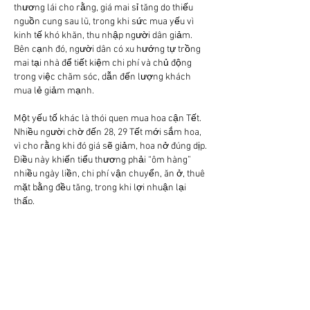
thương lái cho rằng, giá mai sỉ tăng do thiếu 
nguồn cung sau lũ, trong khi sức mua yếu vì 
kinh tế khó khăn, thu nhập người dân giảm. 
Bên cạnh đó, người dân có xu hướng tự trồng 
mai tại nhà để tiết kiệm chi phí và chủ động 
trong việc chăm sóc, dẫn đến lượng khách 
mua lẻ giảm mạnh.
Một yếu tố khác là thói quen mua hoa cận Tết. 
Nhiều người chờ đến 28, 29 Tết mới sắm hoa, 
vì cho rằng khi đó giá sẽ giảm, hoa nở đúng dịp. 
Điều này khiến tiểu thương phải “ôm hàng” 
nhiều ngày liền, chi phí vận chuyển, ăn ở, thuê 
mặt bằng đều tăng, trong khi lợi nhuận lại 
thấp.
6. Hy vọng mong manh từ những người trồng 
hoa
Dù ế ẩm, phần lớn người trồng mai vẫn giữ 
tinh thần lạc quan. Họ hiểu rằng nghề trồng 
hoa không thể “được mùa được giá” mãi, có 