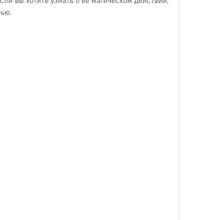
ли вы хотите узнать о ее магическом действии, 
тью.