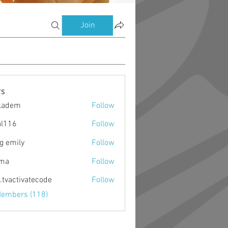
Join
s
kadem
Follow
m
al116
Follow
g emily
Follow
ima
Follow
o.tvactivatecode
Follow
ctivatecode
Members (118)