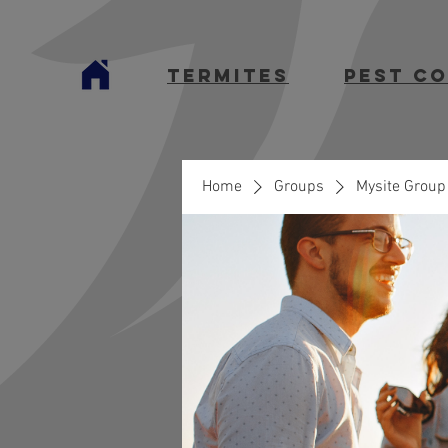
termites
Pest C
Home
Groups
Mysite Group