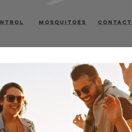
ontrol
mosquitoes
contact