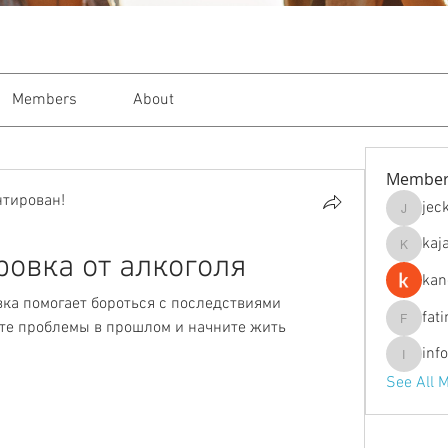
Members
About
Member
нтирован!
jec
jeckade
kaj
kajal116
овка от алкоголя
kan
ка помогает бороться с последствиями 
fat
те проблемы в прошлом и начните жить 
fatima
inf
info.tva
See All 