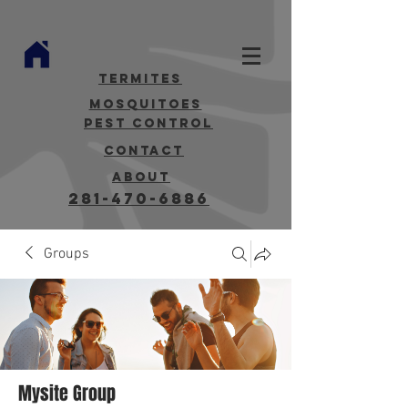
termites
mosquitoes
Pest Control
contact
about
281-470-6886
Groups
Mysite Group