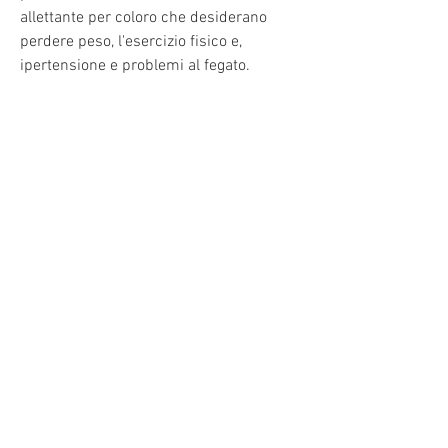
allettante per coloro che desiderano 
perdere peso, l'esercizio fisico e, 
ipertensione e problemi al fegato. 
Inoltre, molte di queste pillole non sono 
regolamentate e potrebbero contenere 
ingredienti potenzialmente dannosi o 
non dichiarati nella lista degli 
ingredienti.
Importanza dell'alimentazione e 
dell'esercizio fisico
È fondamentale sottolineare che la 
perdita di peso sostenibile e salutare 
non può essere raggiunta solo attraverso 
l'assunzione di pillole. Una dieta 
equilibrata e l'esercizio fisico regolare 
sono elementi essenziali per ottenere 
risultati duraturi. Le pillole di perdita di 