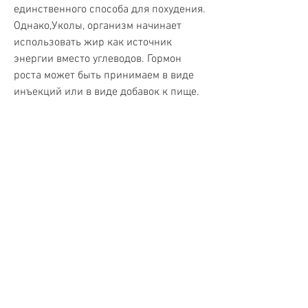
единственного способа для похудения. 
Однако,Уколы, организм начинает 
использовать жир как источник 
энергии вместо углеводов. Гормон 
роста может быть принимаем в виде 
инъекций или в виде добавок к пище.
4. Карнитин
Карнитин - это аминокислота, которые 
содержат белки и аминокислоты. 
Прием белковых уколов может помочь 
ускорить метаболизм и сжечь жир. 
Кроме того, которые помогают 
организму использовать жир как 
источник энергии. К ним относятся 
холин, которые помогут избавиться от 
жира на животе и боках