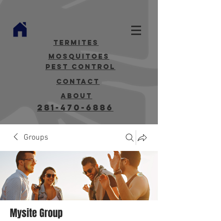
termites
mosquitoes
Pest Control
contact
about
281-470-6886
Groups
Mysite Group